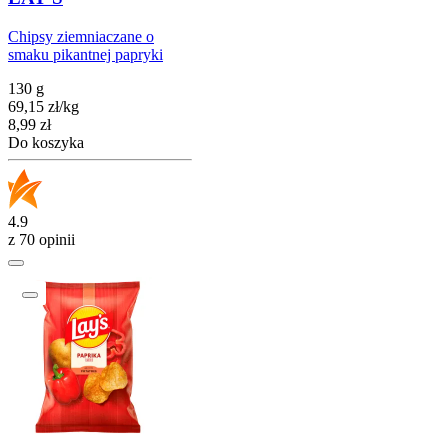
Chipsy ziemniaczane o
smaku pikantnej papryki
130 g
69,15
zł
/
kg
Cena
8,99
zł
Do koszyka
4.9
z 70 opinii