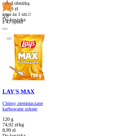
przed obniżką
10,49
zł
cena za 1 szt.
5.0
Do koszyka
z 43 opinii
LAY'S MAX
Chipsy ziemniaczane
karbowane solone
120 g
74,92
zł
/
kg
Cena
8,99
zł
Do koszyka