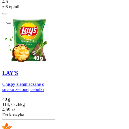
4.5
z 6 opinii
LAY'S
Chispy ziemniaczane o
smaku zielonej cebulki
40 g
114,75
zł
/
kg
Cena
4,59
zł
Do koszyka