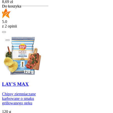
Cena
8,69
zł
Do koszyka
5.0
z 2 opinii
LAY'S MAX
Chipsy ziemniaczane
karbowane o smaku
grillowanego steku
120 g