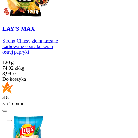
LAY'S MAX
Strong Chipsy ziemniaczane
karbowane o smaku sera i
ostrej papryki
120 g
74,92
zł
/
kg
Cena
8,99
zł
Do koszyka
4.8
z 54 opinii