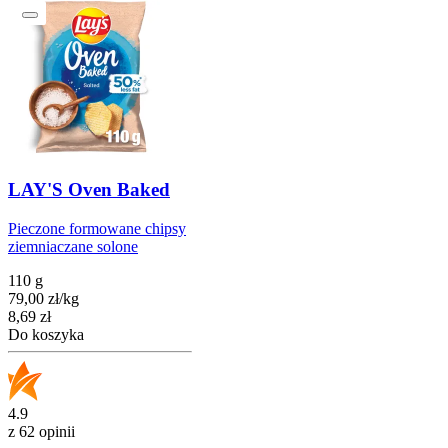
LAY'S Oven Baked
Pieczone formowane chipsy
ziemniaczane solone
110 g
79,00
zł
/
kg
Cena
8,69
zł
Do koszyka
4.9
z 62 opinii