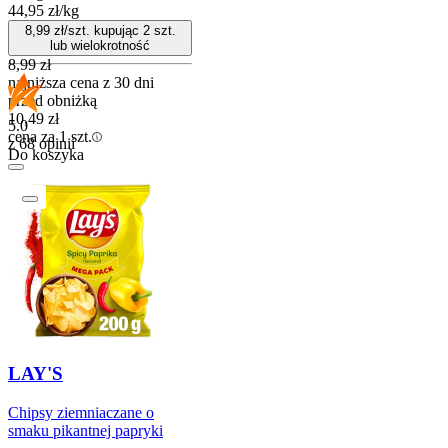
44,95
zł
/
kg
8,99
zł/szt. kupując
2
szt.
lub wielokrotność
8,99
zł
najniższa cena z 30 dni
przed obniżką
10,49
zł
5.0
cena za 1 szt.
z 68 opinii
Do koszyka
LAY'S
Chipsy ziemniaczane o
smaku pikantnej papryki