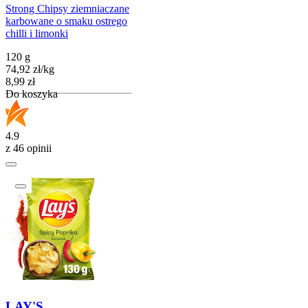
Strong Chipsy ziemniaczane
karbowane o smaku ostrego
chilli i limonki
120 g
74,92
zł
/
kg
Cena
8,99
zł
Do koszyka
4.9
z 46 opinii
LAY'S