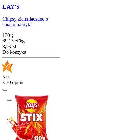
LAY'S
Chipsy ziemniaczane o
smaku papryki
130 g
69,15
zł
/
kg
Cena
8,99
zł
Do koszyka
5.0
z 70 opinii