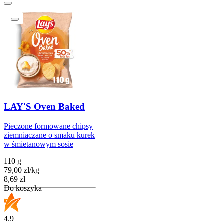
LAY'S Oven Baked
Pieczone formowane chipsy
ziemniaczane o smaku kurek
w śmietanowym sosie
110 g
79,00
zł
/
kg
Cena
8,69
zł
Do koszyka
4.9