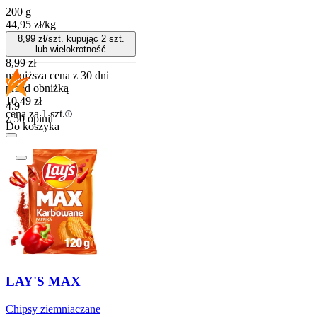
200 g
44,95
zł
/
kg
8,99
zł/szt. kupując
2
szt.
lub wielokrotność
8,99
zł
najniższa cena z 30 dni
przed obniżką
10,49
zł
4.9
cena za 1 szt.
z 50 opinii
Do koszyka
LAY'S MAX
Chipsy ziemniaczane