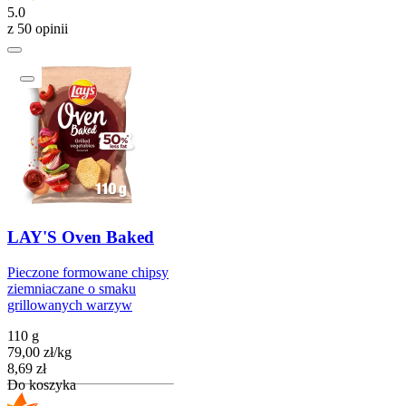
5.0
z 50 opinii
LAY'S Oven Baked
Pieczone formowane chipsy
ziemniaczane o smaku
grillowanych warzyw
110 g
79,00
zł
/
kg
Cena
8,69
zł
Do koszyka