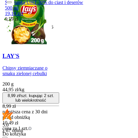
Śmietanka UHT 30% do ciast i deserów
500 ml
19,18
zł
/
l
Cena
9,59
zł
Przydatny do
29-11-2026
LAY'S
Chipsy ziemniaczane o
smaku zielonej cebulki
200 g
44,95
zł
/
kg
8,99
zł/szt. kupując
2
szt.
lub wielokrotność
8,99
zł
najniższa cena z 30 dni
przed obniżką
10,49
zł
5.0
cena za 1 szt.
z 67 opinii
Do koszyka