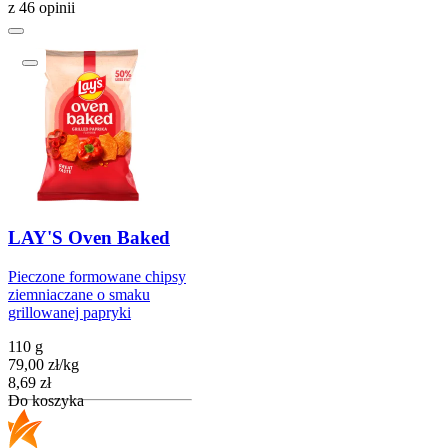
z 46 opinii
LAY'S Oven Baked
Pieczone formowane chipsy
ziemniaczane o smaku
grillowanej papryki
110 g
79,00
zł
/
kg
Cena
8,69
zł
Do koszyka