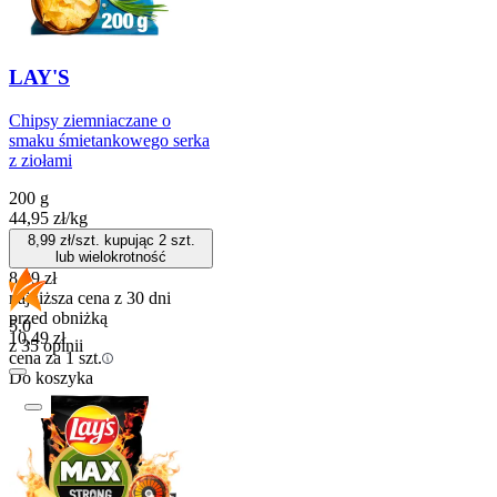
LAY'S
Chipsy ziemniaczane o
smaku śmietankowego serka
z ziołami
200 g
44,95
zł
/
kg
8,99
zł/szt. kupując
2
szt.
lub wielokrotność
8,99
zł
najniższa cena z 30 dni
przed obniżką
5.0
10,49
zł
z 35 opinii
cena za 1 szt.
Do koszyka