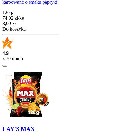
karbowane o smaku papryki
120 g
74,92
zł
/
kg
Cena
8,99
zł
Do koszyka
4.9
z 70 opinii
LAY'S MAX