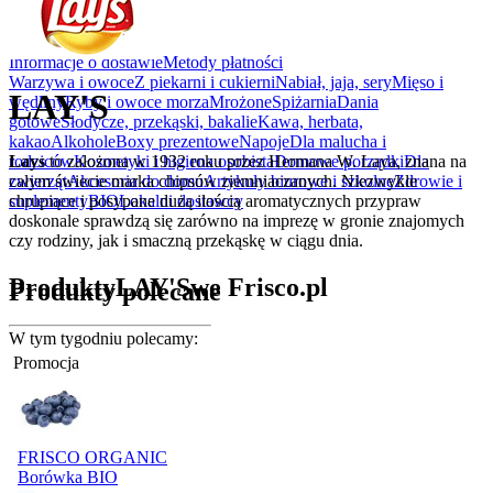
Rabatówka
Outlet
Informacje o dostawie
Metody płatności
Warzywa i owoce
Z piekarni i cukierni
Nabiał, jaja, sery
Mięso i
LAY'S
wędliny
Ryby i owoce morza
Mrożone
Spiżarnia
Dania
gotowe
Słodycze, przekąski, bakalie
Kawa, herbata,
kakao
Alkohole
Boxy prezentowe
Napoje
Dla malucha i
Lays
to założona w 1932 roku przez Hermana W. Laya, znana na
rodziców
Kosmetyki i higiena osobista
Domowe porządki
Dla
całym świecie marka chipsów ziemniaczanych. Niezwykle
zwierząt
Akcesoria do domu
Artykuły biurowe i szkolne
Zdrowie i
chrupiące i posypane dużą ilością aromatycznych przypraw
suplementy
BIO
Lokalni dostawcy
doskonale sprawdzą się zarówno na imprezę w gronie znajomych
czy rodziny, jak i smaczną przekąskę w ciągu dnia.
Produkty
LAY'S
we Frisco.pl
Produkty polecane
W tym tygodniu polecamy:
Promocja
FRISCO ORGANIC
Borówka BIO