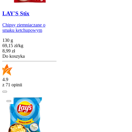
LAY'S Stix
Chipsy ziemniaczane o
smaku ketchupowym
130 g
69,15
zł
/
kg
Cena
8,99
zł
Do koszyka
4.9
z 71 opinii