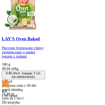
LAY'S Oven Baked
Pieczone formowane chipsy
ziemniaczane o smaku
jogurtu z ziołami
180 g
49,94
zł
/
kg
8,99
zł/szt. kupując
2
szt.
lub wielokrotność
8,99
zł
najniższa cena z 30 dni
przed obniżką
4.9
11,39
zł
z 69 opinii
cena za 1 szt.
Do koszyka