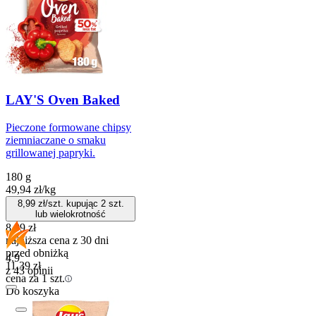
LAY'S Oven Baked
Pieczone formowane chipsy
ziemniaczane o smaku
grillowanej papryki.
180 g
49,94
zł
/
kg
8,99
zł/szt. kupując
2
szt.
lub wielokrotność
8,99
zł
najniższa cena z 30 dni
przed obniżką
4.9
11,39
zł
z 43 opinii
cena za 1 szt.
Do koszyka