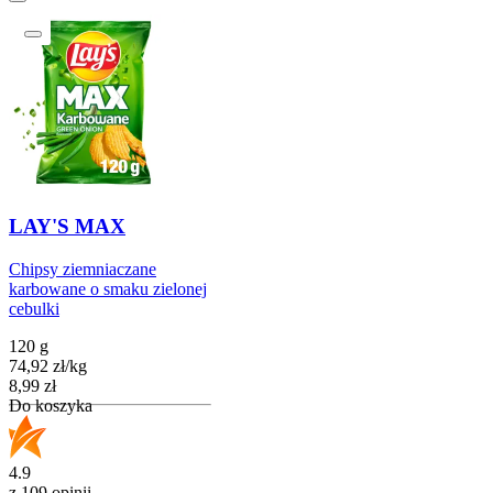
LAY'S MAX
Chipsy ziemniaczane
karbowane o smaku zielonej
cebulki
120 g
74,92
zł
/
kg
Cena
8,99
zł
Do koszyka
4.9
z 109 opinii