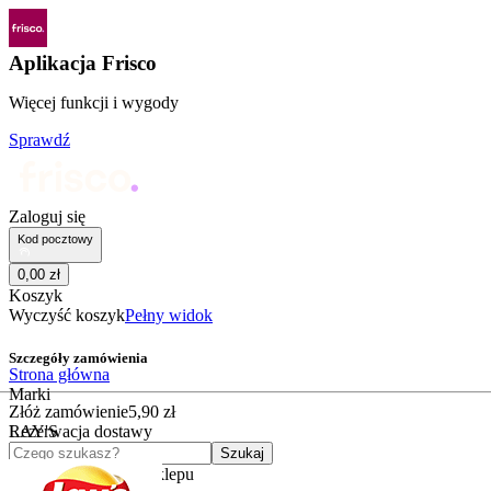
Aplikacja Frisco
Więcej funkcji i wygody
Sprawdź
Zaloguj się
Kod pocztowy
0
,
00
zł
Koszyk
Wyczyść koszyk
Pełny widok
Szczegóły zamówienia
Strona główna
Marki
Złóż zamówienie
5
,
90
zł
LAY'S
Rezerwacja dostawy
Czego szukasz?
Szukaj
Kategorie
Kategorie sklepu