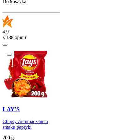
Do koszyka
4.9
z 138 opinii
LAY'S
Chipsy ziemniaczane o
smaku papryki
200 g