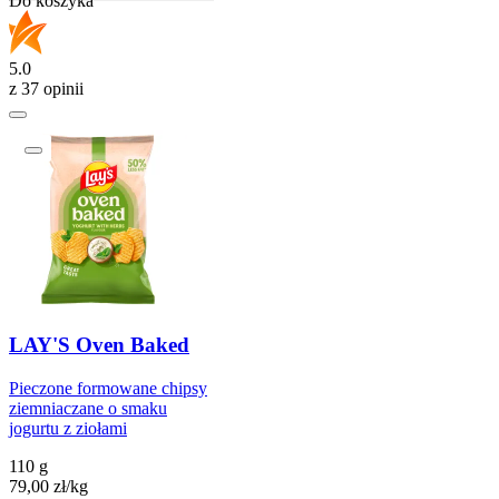
Do koszyka
5.0
z 37 opinii
LAY'S Oven Baked
Pieczone formowane chipsy
ziemniaczane o smaku
jogurtu z ziołami
110 g
79,00
zł
/
kg