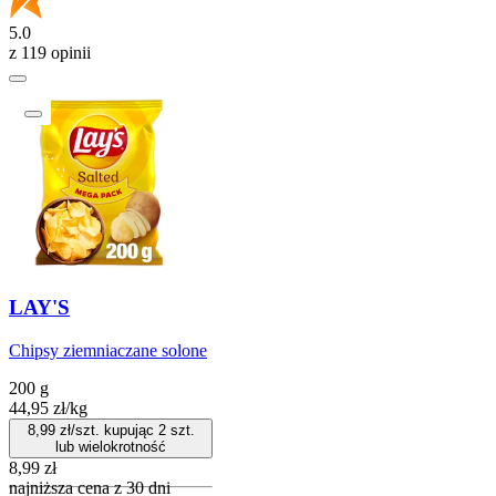
5.0
z 119 opinii
LAY'S
Chipsy ziemniaczane solone
200 g
44,95
zł
/
kg
8,99
zł/szt. kupując
2
szt.
lub wielokrotność
8,99
zł
najniższa cena z 30 dni