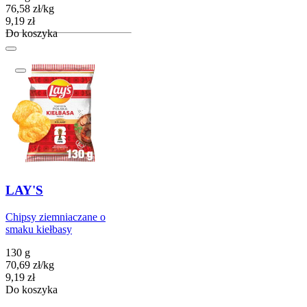
76,58
zł
/
kg
Cena
9,19
zł
Do koszyka
LAY'S
Chipsy ziemniaczane o
smaku kiełbasy
130 g
70,69
zł
/
kg
Cena
9,19
zł
Do koszyka