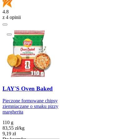
4.8
z 4 opinii
LAY'S Oven Baked
Pieczone formowane chipsy
ziemniaczane o smaku pizzy
margherita
110 g
83,55
zł
/
kg
Cena
9,19
zł