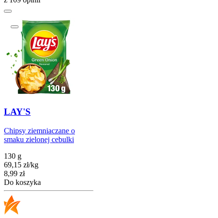
LAY'S
Chipsy ziemniaczane o
smaku zielonej cebulki
130 g
69,15
zł
/
kg
Cena
8,99
zł
Do koszyka