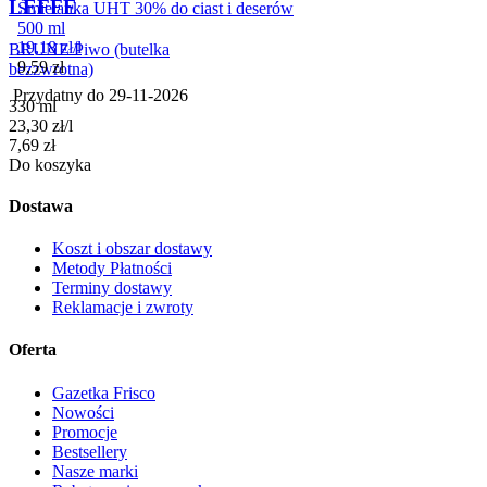
LEFFE
Śmietanka UHT 30% do ciast i deserów
500 ml
19,18
zł
/
l
BRUNE Piwo (butelka
Cena
9,59
zł
bezzwrotna)
Przydatny do
29-11-2026
330 ml
23,30
zł
/
l
Cena
7,69
zł
Do koszyka
Dostawa
Koszt i obszar dostawy
Metody Płatności
Terminy dostawy
Reklamacje i zwroty
Oferta
Gazetka Frisco
Nowości
Promocje
Bestsellery
Nasze marki