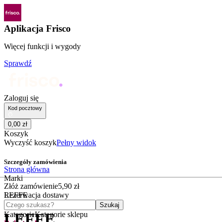
Aplikacja Frisco
Więcej funkcji i wygody
Sprawdź
Zaloguj się
Kod pocztowy
0
,
00
zł
Koszyk
Wyczyść koszyk
Pełny widok
Szczegóły zamówienia
Strona główna
Marki
Złóż zamówienie
5
,
90
zł
LEFFE
Rezerwacja dostawy
Czego szukasz?
Szukaj
Kategorie
Kategorie sklepu
LEFFE