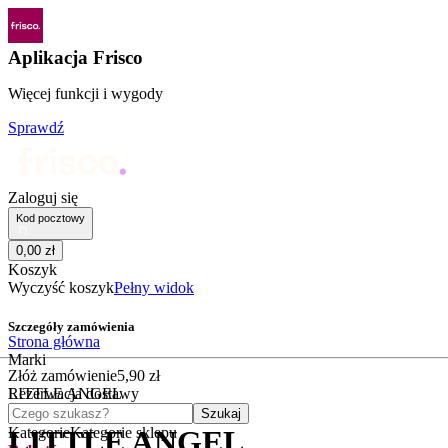
Aplikacja Frisco
Więcej funkcji i wygody
Sprawdź
Zaloguj się
Kod pocztowy
0
,
00
zł
Koszyk
Wyczyść koszyk
Pełny widok
Szczegóły zamówienia
Strona główna
Marki
Złóż zamówienie
5
,
90
zł
LITTLE ANGEL
Rezerwacja dostawy
Czego szukasz?
Szukaj
Kategorie
Kategorie sklepu
LITTLE ANGEL