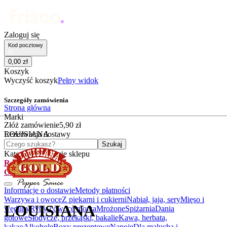
Zaloguj się
Kod pocztowy
0
,
00
zł
Koszyk
Wyczyść koszyk
Pełny widok
Szczegóły zamówienia
Strona główna
Marki
Złóż zamówienie
5
,
90
zł
LOUISIANA
Rezerwacja dostawy
Czego szukasz?
Szukaj
Kategorie
Kategorie sklepu
Rabatówka
Outlet
Informacje o dostawie
Metody płatności
Warzywa i owoce
Z piekarni i cukierni
Nabiał, jaja, sery
Mięso i
LOUISIANA
wędliny
Ryby i owoce morza
Mrożone
Spiżarnia
Dania
gotowe
Słodycze, przekąski, bakalie
Kawa, herbata,
kakao
Alkohole
Boxy prezentowe
Napoje
Dla malucha i