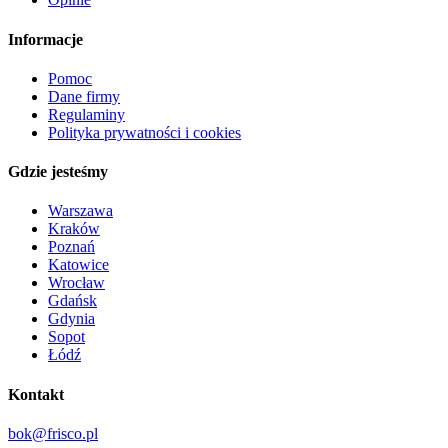
Informacje
Pomoc
Dane firmy
Regulaminy
Polityka prywatności i cookies
Gdzie jesteśmy
Warszawa
Kraków
Poznań
Katowice
Wrocław
Gdańsk
Gdynia
Sopot
Łódź
Kontakt
bok@frisco.pl