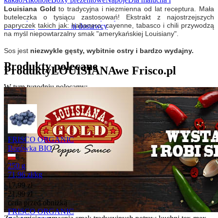
rodziców
Kosmetyki i higiena osobista
Domowe porządki
Dla
Louisiana Gold
to tradycyjna i niezmienna od lat receptura. Mała
buteleczka o tysiącu zastosowań! Ekstrakt z najostrzejszych
zwierząt
Akcesoria do domu
Artykuły biurowe i szkolne
Zdrowie i
papryczek takich jak:
habanero, cayenne,
tabasco i chili przywodzą
suplementy
BIO
Lokalni dostawcy
na myśl niepowtarzalny smak "amerykańskiej Louisiany".
Sos jest
niezwykle gęsty, wybitnie ostry i bardzo wydajny.
Produkty polecane
Produkty
LOUISIANA
we Frisco.pl
W tym tygodniu polecamy:
Promocja
FRISCO ORGANIC
Borówka BIO
250 g
71,96
zł
/
kg
Cena promocyjna
17,99
zł
21,99
zł
cena przed obniżką
FRISCO ORGANIC