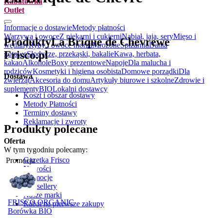
Rabatówka
Outlet
.
Informacje o dostawie
Metody płatności
Warzywa i owoce
Z piekarni i cukierni
Nabiał, jaja, sery
Mięso i
Produkty
La Brique de Chevre
we
wędliny
Ryby i owoce morza
Mrożone
Spiżarnia
Dania
Frisco.pl
gotowe
Słodycze, przekąski, bakalie
Kawa, herbata,
kakao
Alkohole
Boxy prezentowe
Napoje
Dla malucha i
rodziców
Kosmetyki i higiena osobista
Domowe porządki
Dla
Dostawa
zwierząt
Akcesoria do domu
Artykuły biurowe i szkolne
Zdrowie i
suplementy
BIO
Lokalni dostawcy
Koszt i obszar dostawy
Metody Płatności
Terminy dostawy
Reklamacje i zwroty
Produkty polecane
Oferta
W tym tygodniu polecamy:
Gazetka Frisco
Promocja
Nowości
Promocje
Bestsellery
Nasze marki
FRISCO ORGANIC
Rabat na pierwsze zakupy
Borówka BIO