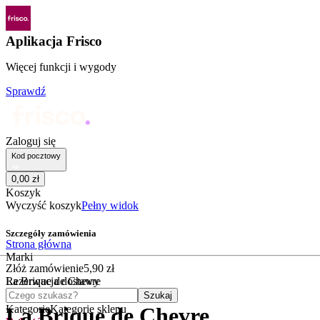
Aplikacja Frisco
Więcej funkcji i wygody
Sprawdź
Zaloguj się
Kod pocztowy
0
,
00
zł
Koszyk
Wyczyść koszyk
Pełny widok
Szczegóły zamówienia
Strona główna
Marki
Złóż zamówienie
5
,
90
zł
La Brique de Chevre
Rezerwacja dostawy
Czego szukasz?
Szukaj
Kategorie
Kategorie sklepu
La Brique de Chevre