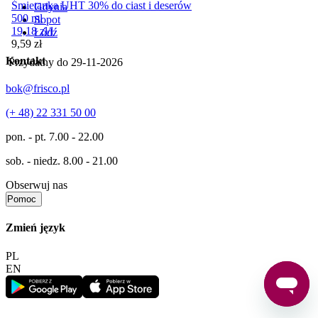
Śmietanka UHT 30% do ciast i deserów
Gdynia
500 ml
Sopot
19,18
zł
/
l
Łódź
Cena
9,59
zł
Kontakt
Przydatny do
29-11-2026
bok@frisco.pl
(+ 48) 22 331 50 00
pon. - pt.
7.00 - 22.00
sob. - niedz.
8.00 - 21.00
Obserwuj nas
Pomoc
Zmień język
PL
EN