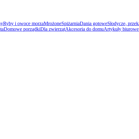
ny
Ryby i owoce morza
Mrożone
Spiżarnia
Dania gotowe
Słodycze, przek
ta
Domowe porządki
Dla zwierząt
Akcesoria do domu
Artykuły biurowe 