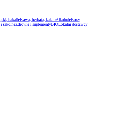
ąski, bakalie
Kawa, herbata, kakao
Alkohole
Boxy
i szkolne
Zdrowie i suplementy
BIO
Lokalni dostawcy