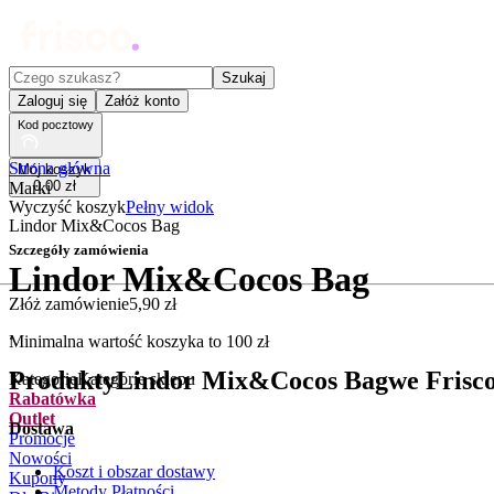
Czego szukasz?
Szukaj
Zaloguj się
Załóż konto
Kod pocztowy
Strona główna
Mój koszyk
0
,
00
zł
Marki
Wyczyść koszyk
Pełny widok
Lindor Mix&Cocos Bag
Szczegóły zamówienia
Lindor Mix&Cocos Bag
Złóż zamówienie
5
,
90
zł
.
Minimalna wartość koszyka to
100
zł
Produkty
Lindor Mix&Cocos Bag
we Frisco
Kategorie
Kategorie sklepu
Rabatówka
Outlet
Dostawa
Promocje
Nowości
Koszt i obszar dostawy
Kupony
Metody Płatności