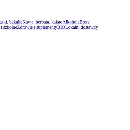
ąski, bakalie
Kawa, herbata, kakao
Alkohole
Boxy
i szkolne
Zdrowie i suplementy
BIO
Lokalni dostawcy