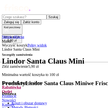
Czego szukasz?
Szukaj
Zaloguj się
Załóż konto
Kod pocztowy
Strona główna
Mój koszyk
0
,
00
zł
Marki
Wyczyść koszyk
Pełny widok
Lindor Santa Claus Mini
Szczegóły zamówienia
Lindor Santa Claus Mini
Złóż zamówienie
5
,
90
zł
.
Minimalna wartość koszyka to
100
zł
Produkty
Lindor Santa Claus Mini
we Frisc
Kategorie
Kategorie sklepu
Rabatówka
Outlet
Dostawa
Promocje
Nowości
Koszt i obszar dostawy
Kupony
Metody Płatności