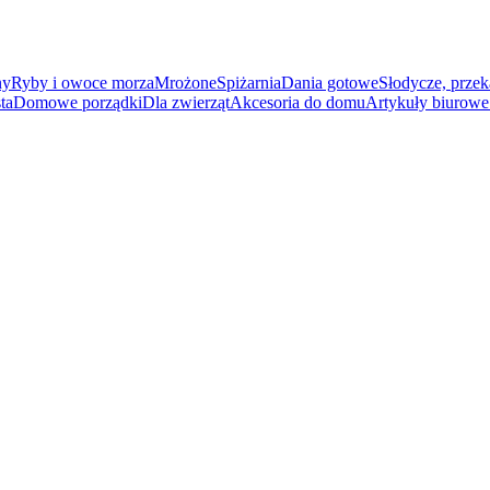
ny
Ryby i owoce morza
Mrożone
Spiżarnia
Dania gotowe
Słodycze, przek
ta
Domowe porządki
Dla zwierząt
Akcesoria do domu
Artykuły biurowe 