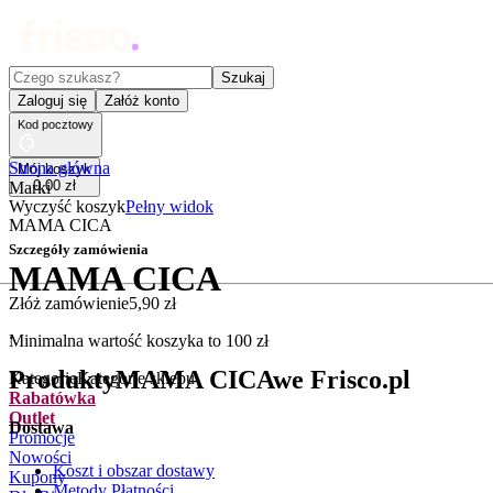
Czego szukasz?
Szukaj
Zaloguj się
Załóż konto
Kod pocztowy
Strona główna
Mój koszyk
0
,
00
zł
Marki
Wyczyść koszyk
Pełny widok
MAMA CICA
Szczegóły zamówienia
MAMA CICA
Złóż zamówienie
5
,
90
zł
.
Minimalna wartość koszyka to
100
zł
Produkty
MAMA CICA
we Frisco.pl
Kategorie
Kategorie sklepu
Rabatówka
Outlet
Dostawa
Promocje
Nowości
Koszt i obszar dostawy
Kupony
Metody Płatności