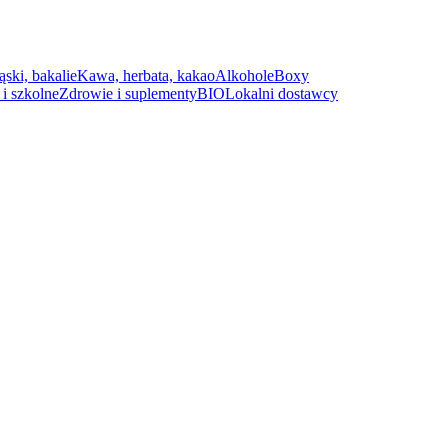
ąski, bakalie
Kawa, herbata, kakao
Alkohole
Boxy
i szkolne
Zdrowie i suplementy
BIO
Lokalni dostawcy