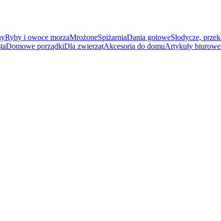
ny
Ryby i owoce morza
Mrożone
Spiżarnia
Dania gotowe
Słodycze, przek
ta
Domowe porządki
Dla zwierząt
Akcesoria do domu
Artykuły biurowe 