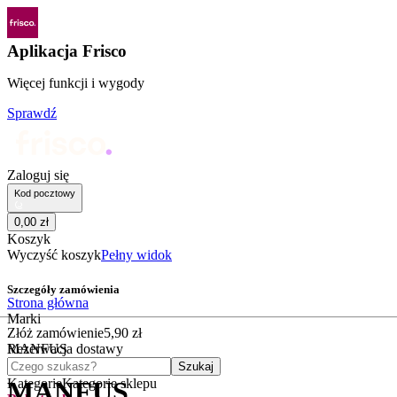
Aplikacja Frisco
Więcej funkcji i wygody
Sprawdź
Zaloguj się
Kod pocztowy
0
,
00
zł
Koszyk
Wyczyść koszyk
Pełny widok
Szczegóły zamówienia
Strona główna
Marki
Złóż zamówienie
5
,
90
zł
MANFUS
Rezerwacja dostawy
Czego szukasz?
Szukaj
Kategorie
Kategorie sklepu
MANFUS