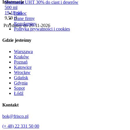
Informacje
Śmietanka UHT 30% do ciast i deserów
500 ml
19,18
zł
/
l
Pomoc
Cena
9,59
zł
Dane firmy
Regulaminy
Przydatny do
29-11-2026
Polityka prywatności i cookies
Gdzie jesteśmy
Warszawa
Kraków
Poznań
Katowice
Wrocław
Gdańsk
Gdynia
Sopot
Łódź
Kontakt
bok@frisco.pl
(+ 48) 22 331 50 00