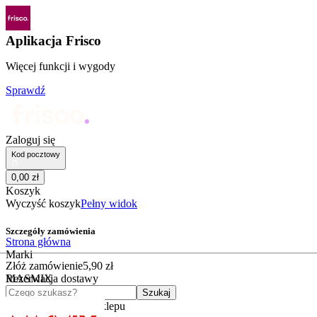
Aplikacja Frisco
Więcej funkcji i wygody
Sprawdź
Zaloguj się
Kod pocztowy
0
,
00
zł
Koszyk
Wyczyść koszyk
Pełny widok
Szczegóły zamówienia
Strona główna
Marki
Złóż zamówienie
5
,
90
zł
MASMIX
Rezerwacja dostawy
Czego szukasz?
Szukaj
Kategorie
Kategorie sklepu