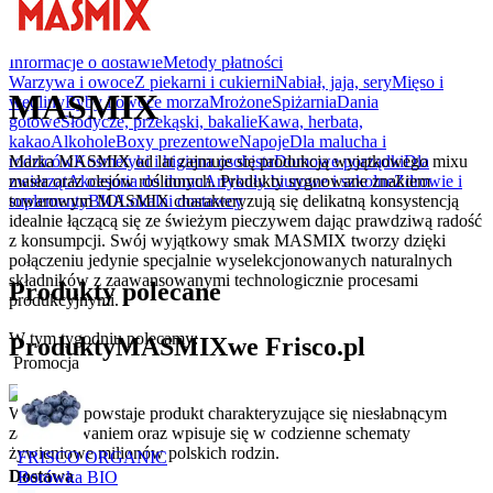
Rabatówka
Outlet
Informacje o dostawie
Metody płatności
Warzywa i owoce
Z piekarni i cukierni
Nabiał, jaja, sery
Mięso i
MASMIX
wędliny
Ryby i owoce morza
Mrożone
Spiżarnia
Dania
gotowe
Słodycze, przekąski, bakalie
Kawa, herbata,
kakao
Alkohole
Boxy prezentowe
Napoje
Dla malucha i
Marka MASMIX od lat zajmuje się produkcją wyjątkowego mixu
rodziców
Kosmetyki i higiena osobista
Domowe porządki
Dla
masła oraz olejów roślinnych. Produkty sygnowane znakiem
zwierząt
Akcesoria do domu
Artykuły biurowe i szkolne
Zdrowie i
towarowym MASMIX charakteryzują się delikatną konsystencją
suplementy
BIO
Lokalni dostawcy
idealnie łączącą się ze świeżym pieczywem dając prawdziwą radość
z konsumpcji. Swój wyjątkowy smak MASMIX tworzy dzięki
połączeniu jedynie specjalnie wyselekcjonowanych naturalnych
składników z zaawansowanymi technologicznie procesami
Produkty polecane
produkcyjnymi.
W tym tygodniu polecamy:
Produkty
MASMIX
we Frisco.pl
Promocja
W efekcie powstaje produkt charakteryzujące się niesłabnącym
zainteresowaniem oraz wpisuje się w codzienne schematy
żywieniowe milionów polskich rodzin.
FRISCO ORGANIC
Dostawa
Borówka BIO