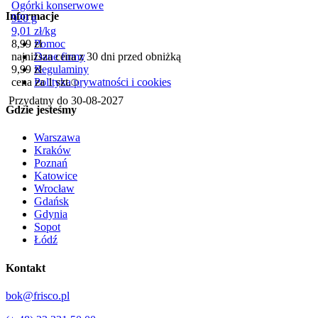
Ogórki konserwowe
Informacje
920 g
9,01
zł
/
kg
Pomoc
8,99
zł
Dane firmy
najniższa cena z 30 dni przed obniżką
Regulaminy
9,99
zł
Polityka prywatności i cookies
cena za 1 szt.
Przydatny do
30-08-2027
Gdzie jesteśmy
Warszawa
Kraków
Poznań
Katowice
Wrocław
Gdańsk
Gdynia
Sopot
Łódź
Kontakt
bok@frisco.pl