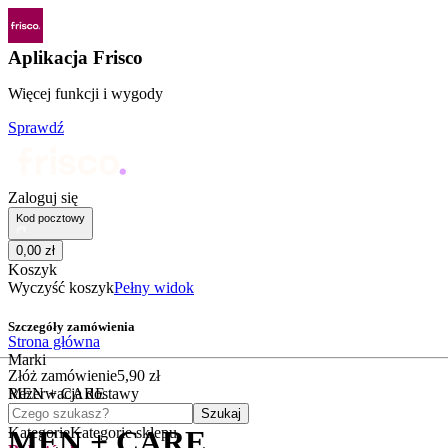
Aplikacja Frisco
Więcej funkcji i wygody
Sprawdź
Zaloguj się
Kod pocztowy
0
,
00
zł
Koszyk
Wyczyść koszyk
Pełny widok
Szczegóły zamówienia
Strona główna
Marki
Złóż zamówienie
5
,
90
zł
MEN + CARE
Rezerwacja dostawy
Czego szukasz?
Szukaj
Kategorie
Kategorie sklepu
MEN + CARE