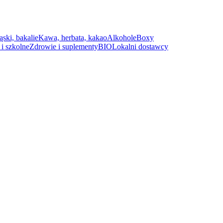
ąski, bakalie
Kawa, herbata, kakao
Alkohole
Boxy
i szkolne
Zdrowie i suplementy
BIO
Lokalni dostawcy