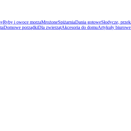
ny
Ryby i owoce morza
Mrożone
Spiżarnia
Dania gotowe
Słodycze, przek
ta
Domowe porządki
Dla zwierząt
Akcesoria do domu
Artykuły biurowe 