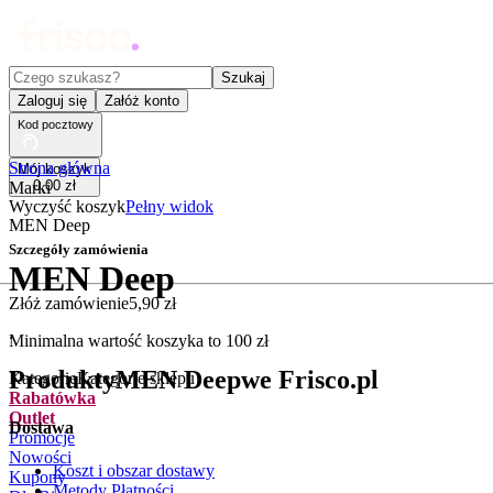
Czego szukasz?
Szukaj
Zaloguj się
Załóż konto
Kod pocztowy
Strona główna
Mój koszyk
0
,
00
zł
Marki
Wyczyść koszyk
Pełny widok
MEN Deep
Szczegóły zamówienia
MEN Deep
Złóż zamówienie
5
,
90
zł
.
Minimalna wartość koszyka to
100
zł
Produkty
MEN Deep
we Frisco.pl
Kategorie
Kategorie sklepu
Rabatówka
Outlet
Dostawa
Promocje
Nowości
Koszt i obszar dostawy
Kupony
Metody Płatności