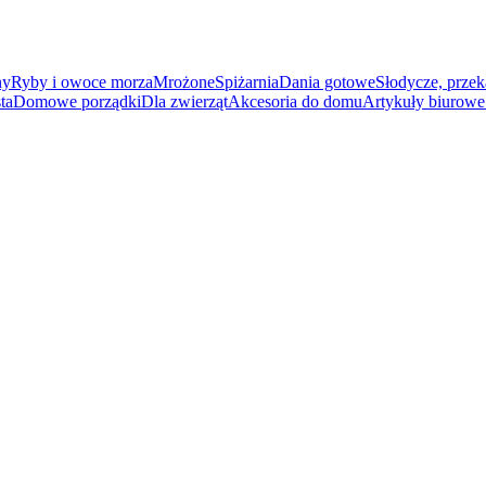
ny
Ryby i owoce morza
Mrożone
Spiżarnia
Dania gotowe
Słodycze, przek
ta
Domowe porządki
Dla zwierząt
Akcesoria do domu
Artykuły biurowe 