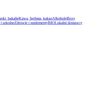
ąski, bakalie
Kawa, herbata, kakao
Alkohole
Boxy
i szkolne
Zdrowie i suplementy
BIO
Lokalni dostawcy