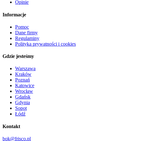
Opinie
Informacje
Pomoc
Dane firmy
Regulaminy
Polityka prywatności i cookies
Gdzie jesteśmy
Warszawa
Kraków
Poznań
Katowice
Wrocław
Gdańsk
Gdynia
Sopot
Łódź
Kontakt
bok@frisco.pl