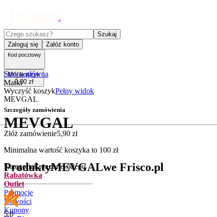
Czego szukasz?
Szukaj
Zaloguj się
Załóż konto
Kod pocztowy
Strona główna
Mój koszyk
0
,
00
zł
Marki
Wyczyść koszyk
Pełny widok
MEVGAL
Szczegóły zamówienia
MEVGAL
Złóż zamówienie
5
,
90
zł
.
Minimalna wartość koszyka to
100
zł
Produkty
MEVGAL
we Frisco.pl
Kategorie
Kategorie sklepu
Rabatówka
Outlet
Promocje
Nowości
Kupony
5.0