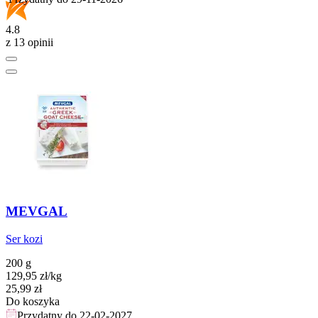
4.8
z 13 opinii
MEVGAL
Ser kozi
200 g
129,95
zł
/
kg
Cena
25,99
zł
Do koszyka
Przydatny do
22-02-2027