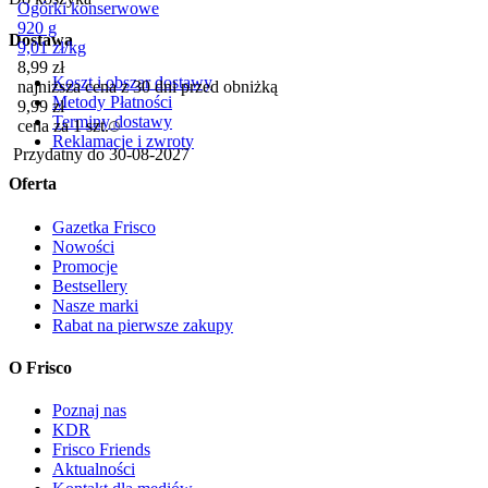
Ogórki konserwowe
920 g
Dostawa
9,01
zł
/
kg
8,99
zł
Koszt i obszar dostawy
najniższa cena z 30 dni przed obniżką
Metody Płatności
9,99
zł
Terminy dostawy
cena za 1 szt.
Reklamacje i zwroty
Przydatny do
30-08-2027
Oferta
Gazetka Frisco
Nowości
Promocje
Bestsellery
Nasze marki
Rabat na pierwsze zakupy
O Frisco
Poznaj nas
KDR
Frisco Friends
Aktualności