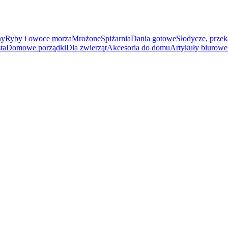
ny
Ryby i owoce morza
Mrożone
Spiżarnia
Dania gotowe
Słodycze, przek
ta
Domowe porządki
Dla zwierząt
Akcesoria do domu
Artykuły biurowe 