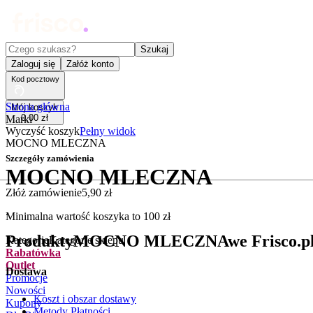
Czego szukasz?
Szukaj
Zaloguj się
Załóż konto
Kod pocztowy
Strona główna
Mój koszyk
0
,
00
zł
Marki
Wyczyść koszyk
Pełny widok
MOCNO MLECZNA
Szczegóły zamówienia
MOCNO MLECZNA
Złóż zamówienie
5
,
90
zł
.
Minimalna wartość koszyka to
100
zł
Produkty
MOCNO MLECZNA
we Frisco.p
Kategorie
Kategorie sklepu
Rabatówka
Outlet
Dostawa
Promocje
Nowości
Koszt i obszar dostawy
Kupony
Metody Płatności