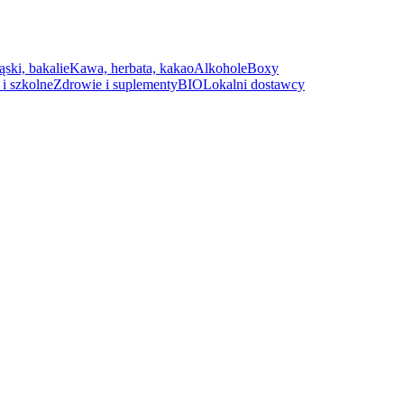
ąski, bakalie
Kawa, herbata, kakao
Alkohole
Boxy
i szkolne
Zdrowie i suplementy
BIO
Lokalni dostawcy