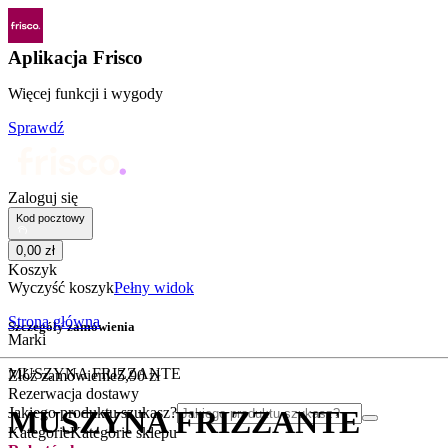
Aplikacja Frisco
Więcej funkcji i wygody
Sprawdź
Zaloguj się
Kod pocztowy
0
,
00
zł
Koszyk
Wyczyść koszyk
Pełny widok
Strona główna
Szczegóły zamówienia
Marki
MUSZYNA FRIZZANTE
Złóż zamówienie
5
,
90
zł
Rezerwacja dostawy
Jakiego produktu szukasz?
MUSZYNA FRIZZANTE
Kategorie
Kategorie sklepu