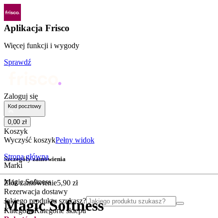
Aplikacja Frisco
Więcej funkcji i wygody
Sprawdź
Zaloguj się
Kod pocztowy
0
,
00
zł
Koszyk
Wyczyść koszyk
Pełny widok
Strona główna
Szczegóły zamówienia
Marki
Magic Softness
Złóż zamówienie
5
,
90
zł
Rezerwacja dostawy
Jakiego produktu szukasz?
Magic Softness
Kategorie
Kategorie sklepu