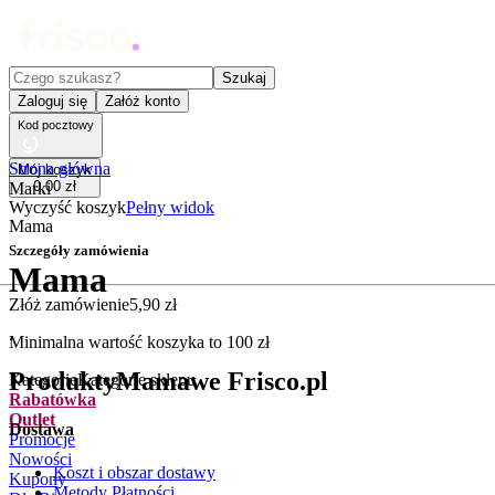
Czego szukasz?
Szukaj
Zaloguj się
Załóż konto
Kod pocztowy
Strona główna
Mój koszyk
0
,
00
zł
Marki
Wyczyść koszyk
Pełny widok
Mama
Szczegóły zamówienia
Mama
Złóż zamówienie
5
,
90
zł
.
Minimalna wartość koszyka to
100
zł
Produkty
Mama
we Frisco.pl
Kategorie
Kategorie sklepu
Rabatówka
Outlet
Dostawa
Promocje
Nowości
Koszt i obszar dostawy
Kupony
Metody Płatności