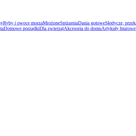
ny
Ryby i owoce morza
Mrożone
Spiżarnia
Dania gotowe
Słodycze, przek
ta
Domowe porządki
Dla zwierząt
Akcesoria do domu
Artykuły biurowe 