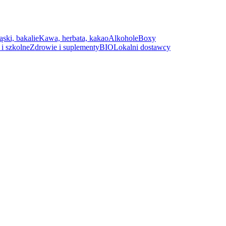
ąski, bakalie
Kawa, herbata, kakao
Alkohole
Boxy
i szkolne
Zdrowie i suplementy
BIO
Lokalni dostawcy