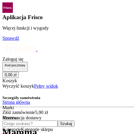
Aplikacja Frisco
Więcej funkcji i wygody
Sprawdź
Zaloguj się
Kod pocztowy
0
,
00
zł
Koszyk
Wyczyść koszyk
Pełny widok
Szczegóły zamówienia
Strona główna
Marki
Złóż zamówienie
5
,
90
zł
Mamma
Rezerwacja dostawy
Czego szukasz?
Szukaj
Kategorie
Kategorie sklepu
Mamma