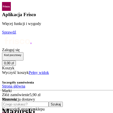
Aplikacja Frisco
Więcej funkcji i wygody
Sprawdź
Zaloguj się
Kod pocztowy
0
,
00
zł
Koszyk
Wyczyść koszyk
Pełny widok
Szczegóły zamówienia
Strona główna
Marki
Złóż zamówienie
5
,
90
zł
Mazurski
Rezerwacja dostawy
Czego szukasz?
Szukaj
Kategorie
Kategorie sklepu
Mazurski