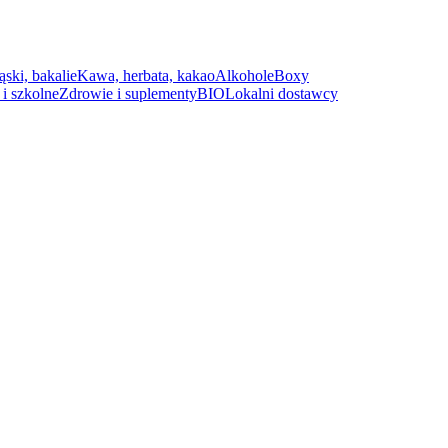
ąski, bakalie
Kawa, herbata, kakao
Alkohole
Boxy
i szkolne
Zdrowie i suplementy
BIO
Lokalni dostawcy