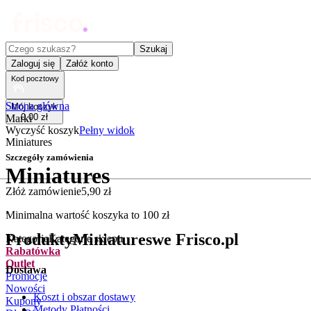
Czego szukasz?
Szukaj
Zaloguj się
Załóż konto
Kod pocztowy
Strona główna
Mój koszyk
0
,
00
zł
Marki
Wyczyść koszyk
Pełny widok
Miniatures
Szczegóły zamówienia
Miniatures
Złóż zamówienie
5
,
90
zł
.
Minimalna wartość koszyka to
100
zł
Produkty
Miniatures
we Frisco.pl
Kategorie
Kategorie sklepu
Rabatówka
Outlet
Dostawa
Promocje
Nowości
Koszt i obszar dostawy
Kupony
Metody Płatności