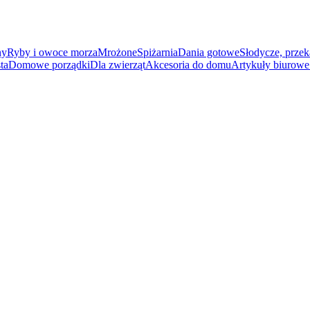
ny
Ryby i owoce morza
Mrożone
Spiżarnia
Dania gotowe
Słodycze, przek
ta
Domowe porządki
Dla zwierząt
Akcesoria do domu
Artykuły biurowe 