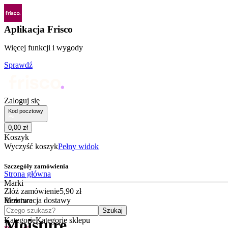
Aplikacja Frisco
Więcej funkcji i wygody
Sprawdź
Zaloguj się
Kod pocztowy
0
,
00
zł
Koszyk
Wyczyść koszyk
Pełny widok
Szczegóły zamówienia
Strona główna
Marki
Złóż zamówienie
5
,
90
zł
Moisture
Rezerwacja dostawy
Czego szukasz?
Szukaj
Kategorie
Kategorie sklepu
Moisture