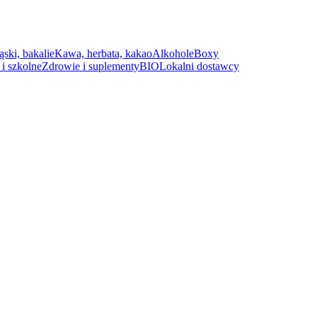
ąski, bakalie
Kawa, herbata, kakao
Alkohole
Boxy
i szkolne
Zdrowie i suplementy
BIO
Lokalni dostawcy