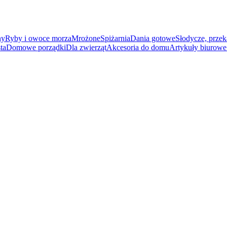
ny
Ryby i owoce morza
Mrożone
Spiżarnia
Dania gotowe
Słodycze, przek
ta
Domowe porządki
Dla zwierząt
Akcesoria do domu
Artykuły biurowe 