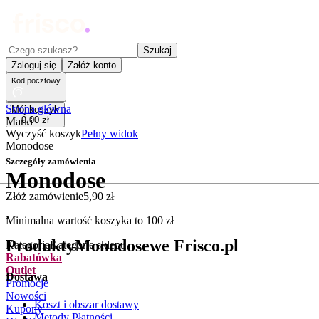
Czego szukasz?
Szukaj
Zaloguj się
Załóż konto
Kod pocztowy
Strona główna
Mój koszyk
0
,
00
zł
Marki
Wyczyść koszyk
Pełny widok
Monodose
Szczegóły zamówienia
Monodose
Złóż zamówienie
5
,
90
zł
.
Minimalna wartość koszyka to
100
zł
Produkty
Monodose
we Frisco.pl
Kategorie
Kategorie sklepu
Rabatówka
Outlet
Dostawa
Promocje
Nowości
Koszt i obszar dostawy
Kupony
Metody Płatności