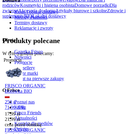
Dostawa
rodziców
Kosmetyki i higiena osobista
Domowe porządki
Dla
zwierząt
Akcesoria do domu
Artykuły biurowe i szkolne
Zdrowie i
Koszt i obszar dostawy
suplementy
BIO
Lokalni dostawcy
Metody Płatności
Terminy dostawy
Reklamacje i zwroty
Produkty polecane
Oferta
Gazetka Frisco
W tym tygodniu polecamy:
Nowości
Promocja
Promocje
Bestsellery
Nasze marki
Rabat na pierwsze zakupy
FRISCO ORGANIC
O Frisco
Borówka BIO
250 g
Poznaj nas
71,96
zł
/
kg
KDR
Frisco Friends
Cena promocyjna
17,99
zł
Aktualności
21,99
zł
Kontakt dla mediów
cena przed obniżką
Opinie
FRISCO ORGANIC