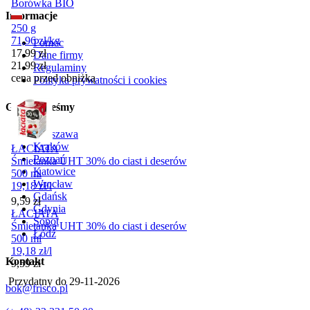
Borówka BIO
Informacje
250 g
71,96
zł
/
kg
Pomoc
Cena promocyjna
17,99
zł
Dane firmy
21,99
zł
Regulaminy
cena przed obniżką
Polityka prywatności i cookies
Gdzie jesteśmy
Warszawa
Kraków
ŁACIATA
Poznań
Śmietanka UHT 30% do ciast i deserów
Katowice
500 ml
Wrocław
19,18
zł
/
l
Gdańsk
Cena
9,59
zł
Gdynia
ŁACIATA
Sopot
Śmietanka UHT 30% do ciast i deserów
Łódź
500 ml
19,18
zł
/
l
Kontakt
Cena
9,59
zł
Przydatny do
29-11-2026
bok@frisco.pl