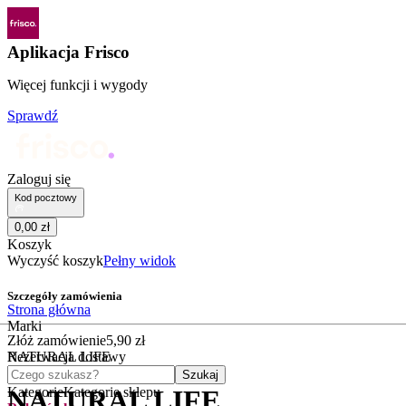
Aplikacja Frisco
Więcej funkcji i wygody
Sprawdź
Zaloguj się
Kod pocztowy
0
,
00
zł
Koszyk
Wyczyść koszyk
Pełny widok
Szczegóły zamówienia
Strona główna
Marki
Złóż zamówienie
5
,
90
zł
NATURAL LIFE
Rezerwacja dostawy
Czego szukasz?
Szukaj
Kategorie
Kategorie sklepu
NATURAL LIFE