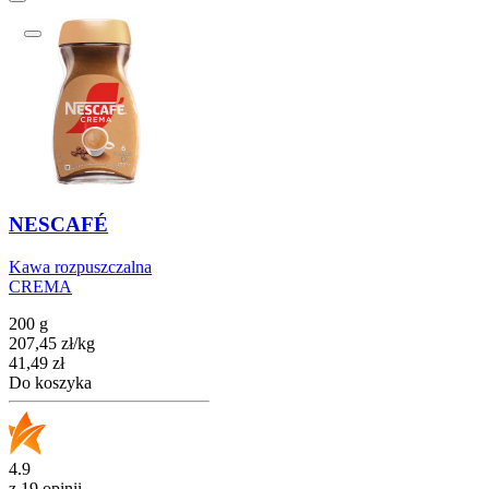
NESCAFÉ
Kawa rozpuszczalna
CREMA
200 g
207,45
zł
/
kg
Cena
41,49
zł
Do koszyka
4.9
z 19 opinii