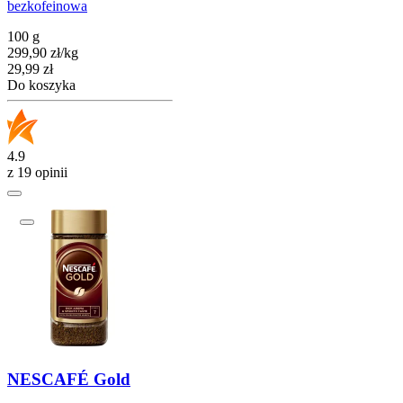
bezkofeinowa
100 g
299,90
zł
/
kg
Cena
29,99
zł
Do koszyka
4.9
z 19 opinii
NESCAFÉ Gold