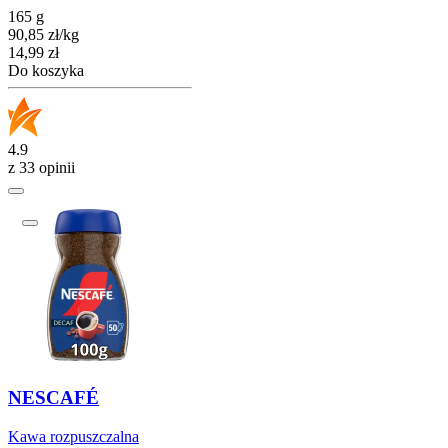
165 g
90,85
zł
/
kg
Cena
14,99
zł
Do koszyka
4.9
z 33 opinii
NESCAFÉ
Kawa rozpuszczalna