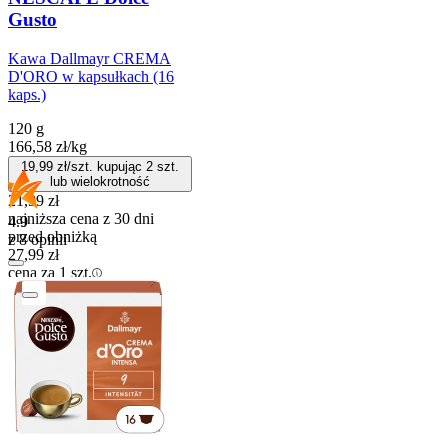
Gusto
Kawa Dallmayr CREMA
D'ORO w kapsułkach (16
kaps.)
120 g
166,58
zł
/
kg
19,99
zł/szt. kupując
2
szt.
lub wielokrotność
21,99
zł
najniższa cena z 30 dni
4.9
przed obniżką
z 8 opinii
27,99
zł
cena za 1 szt.
Do koszyka