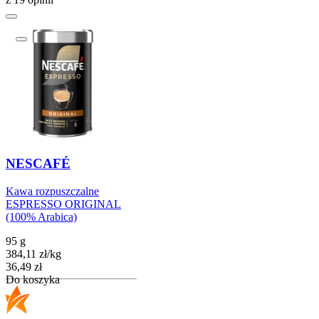
NESCAFÉ
Kawa rozpuszczalne
ESPRESSO ORIGINAL
(100% Arabica)
95 g
384,11
zł
/
kg
Cena
36,49
zł
Do koszyka