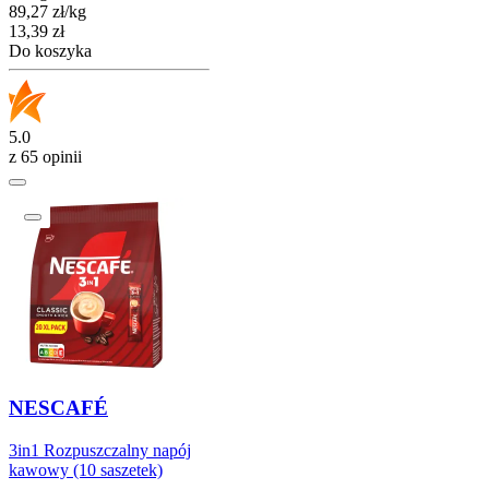
89,27
zł
/
kg
Cena
13,39
zł
Do koszyka
5.0
z 65 opinii
NESCAFÉ
3in1 Rozpuszczalny napój
kawowy (10 saszetek)