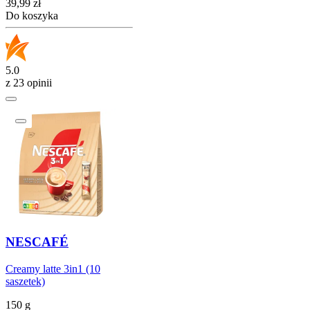
Cena
39,99
zł
Do koszyka
5.0
z 23 opinii
NESCAFÉ
Creamy latte 3in1 (10
saszetek)
150 g