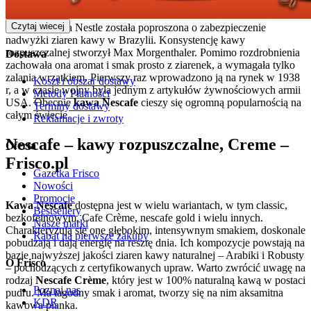
Czytaj wiecej
, kiedy to firma Nestle została poproszona o zabezpieczenie
nadwyżki ziaren kawy w Brazylii. Konsystencję kawy
rozpuszczalnej stworzył Max Morgenthaler. Pomimo rozdrobnienia
Dostawa
zachowała ona aromat i smak prosto z ziarenek, a wymagała tylko
zalania wrzątkiem. Pierwszy raz wprowadzono ją na rynek w 1938
Koszt i obszar dostawy
r, a w czasie wojny była jednym z artykułów żywnościowych armii
Metody Płatności
USA. Obecnie
kawa Nescafe
cieszy się ogromną popularnością na
Terminy dostawy
całym świecie.
Reklamacje i zwroty
Nescafe – kawy rozpuszczalne, Creme –
Oferta
Frisco.pl
Gazetka Frisco
Nowości
Promocje
Kawa Nescafe
dostępna jest w wielu wariantach, w tym classic,
Bestsellery
bezkofeinowym, Cafe Crème, nescafe gold i wielu innych.
Nasze marki
Charakteryzują się one głębokim, intensywnym smakiem, doskonale
Rabat na pierwsze zakupy
pobudzają i dają energię na resztę dnia. Ich kompozycje powstają na
bazie najwyższej jakości ziaren kawy naturalnej – Arabiki i Robusty
O Frisco
– pochodzących z certyfikowanych upraw. Warto zwrócić uwagę na
rodzaj
Nescafe Crème
, który jest w 100% naturalną kawą w postaci
Poznaj nas
pudru. Ma łagodny smak i aromat, tworzy się na nim aksamitna
KDR
kawowa pianka.