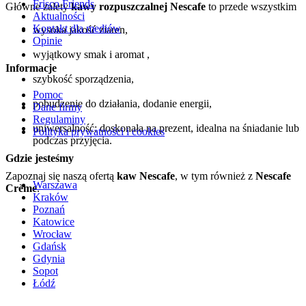
Frisco Friends
Główne zalety
kawy rozpuszczalnej Nescafe
to przede wszystkim
Aktualności
Kontakt dla mediów
wysoka jakość ziaren,
Opinie
wyjątkowy smak i aromat ,
Informacje
szybkość sporządzenia,
Pomoc
pobudzenie do działania, dodanie energii,
Dane firmy
Regulaminy
uniwersalność: doskonała na prezent, idealna na śniadanie lub
Polityka prywatności i cookies
podczas przyjęcia.
Gdzie jesteśmy
Zapoznaj się naszą ofertą
kaw Nescafe
, w tym również z
Nescafe
Warszawa
Crème
.
Kraków
Poznań
Katowice
Wrocław
Gdańsk
Gdynia
Sopot
Łódź