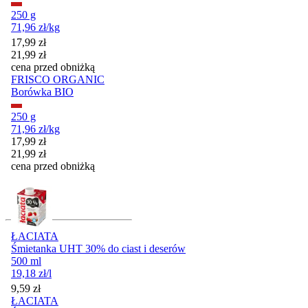
250 g
71,96
zł
/
kg
Cena promocyjna
17,99
zł
21,99
zł
cena przed obniżką
FRISCO ORGANIC
Borówka BIO
250 g
71,96
zł
/
kg
Cena promocyjna
17,99
zł
21,99
zł
cena przed obniżką
ŁACIATA
Śmietanka UHT 30% do ciast i deserów
500 ml
19,18
zł
/
l
Cena
9,59
zł
ŁACIATA