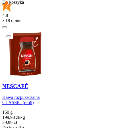
Do koszyka
4.8
z 18 opinii
NESCAFÉ
Kawa rozpuszczalna
CLASSIC (refill)
150 g
199,93
zł
/
kg
Cena
29,99
zł
Do koszyka