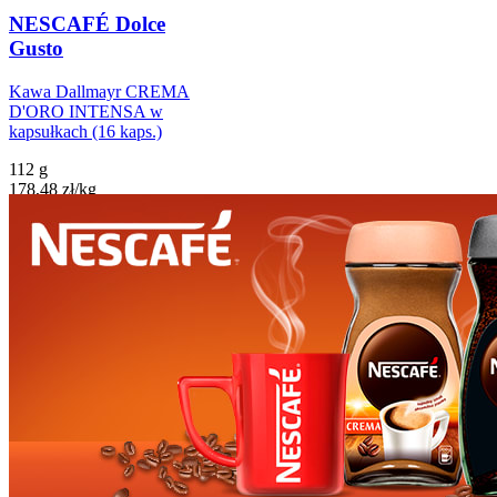
NESCAFÉ Dolce
Gusto
Kawa Dallmayr CREMA
D'ORO INTENSA w
kapsułkach (16 kaps.)
112 g
178,48
zł
/
kg
19,99
zł/szt. kupując
2
szt.
lub wielokrotność
21,99
zł
najniższa cena z 30 dni
przed obniżką
27,99
zł
cena za 1 szt.
Do koszyka