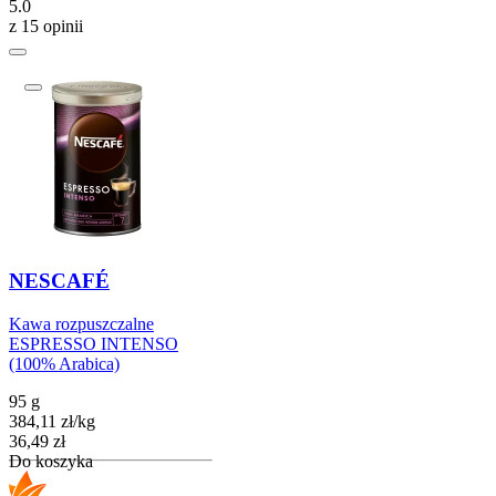
5.0
z 15 opinii
NESCAFÉ
Kawa rozpuszczalne
ESPRESSO INTENSO
(100% Arabica)
95 g
384,11
zł
/
kg
Cena
36,49
zł
Do koszyka