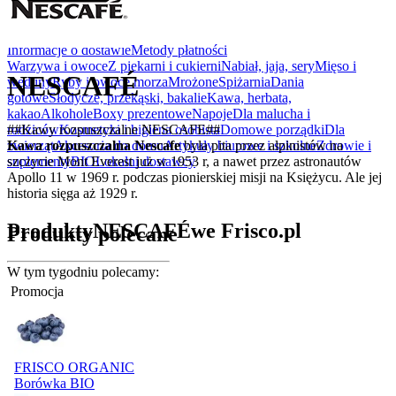
Rabatówka
Outlet
Informacje o dostawie
Metody płatności
Warzywa i owoce
Z piekarni i cukierni
Nabiał, jaja, sery
Mięso i
NESCAFÉ
wędliny
Ryby i owoce morza
Mrożone
Spiżarnia
Dania
gotowe
Słodycze, przekąski, bakalie
Kawa, herbata,
kakao
Alkohole
Boxy prezentowe
Napoje
Dla malucha i
##Kawy rozpuszczalne NESCAFE##
rodziców
Kosmetyki i higiena osobista
Domowe porządki
Dla
Kawa rozpuszczalna Nescafe
była pita przez alpinistów na
zwierząt
Akcesoria do domu
Artykuły biurowe i szkolne
Zdrowie i
szczycie Mont Everest już w 1953 r, a nawet przez astronautów
suplementy
BIO
Lokalni dostawcy
Apollo 11 w 1969 r. podczas pionierskiej misji na Księżycu. Ale jej
historia sięga aż 1929 r.
Produkty
NESCAFÉ
we Frisco.pl
Produkty polecane
W tym tygodniu polecamy:
Promocja
FRISCO ORGANIC
Borówka BIO