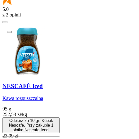
5.0
z 2 opinii
NESCAFÉ Iced
Kawa rozpuszczalna
95 g
252,53
zł
/
kg
Odbierz za 10 gr: Kubek
Nescafe. Przy zakupie 1
słoika Nescafe Iced.
Cena
23,99
zł