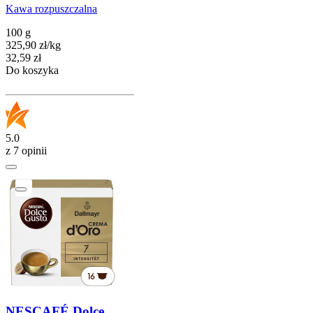
Kawa rozpuszczalna
100 g
325,90
zł
/
kg
Cena
32,59
zł
Do koszyka
5.0
z 7 opinii
NESCAFÉ Dolce