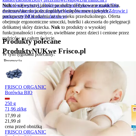
Nuk
to najwyższej jakości produkty dedykowane maluchom,
rodziców
Kosmetyki i higiena osobista
Domowe porządki
Dla
dostosowane do poszczególnych etapów rozwojowych –
zwierząt
Akcesoria do domu
Artykuły biurowe i szkolne
Zdrowie i
począwszy od urodzenia aż do wieku przedszkolnego. Oferta
suplementy
BIO
Lokalni dostawcy
obejmuje ergonomiczne smoczki, butelki i akcesoria do pielęgnacji
delikatnej skóry dziecka.
Nuk
to produkty o wysokiej
funkcjonalności i estetyce, uwielbiane przez dzieci i cenione przez
rodziców na całym świecie.
Produkty polecane
Produkty
NUK
we Frisco.pl
W tym tygodniu polecamy:
Promocja
FRISCO ORGANIC
Borówka BIO
250 g
71,96
zł
/
kg
Cena promocyjna
17,99
zł
21,99
zł
cena przed obniżką
FRISCO ORGANIC