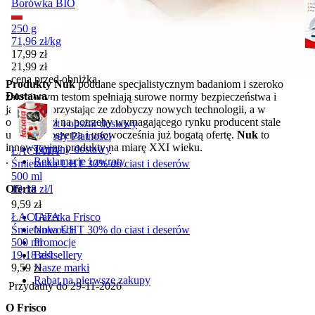
Borówka BIO
250 g
71,96
zł
/
kg
Cena promocyjna
17,99
zł
21,99
zł
cena przed obniżką
Produkty Nuk
poddane specjalistycznym badaniom i szeroko
Dostawa
zakrojonym testom spełniają surowe normy bezpieczeństwa i
jakości. Korzystając ze zdobyczy nowych technologii, a w
odpowiedzi na potrzeby wymagającego rynku producent stale
Koszt i obszar dostawy
ulepsza, poszerza i unowocześnia już bogatą ofertę.
Nuk
to
Metody Płatności
innowacyjne produkty na miarę XXI wieku.
Terminy dostawy
ŁACIATA
.
Reklamacje i zwroty
Śmietanka UHT 30% do ciast i deserów
500 ml
19,18
zł
/
l
Oferta
Cena
9,59
zł
Gazetka Frisco
ŁACIATA
Nowości
Śmietanka UHT 30% do ciast i deserów
Promocje
500 ml
Bestsellery
19,18
zł
/
l
Cena
Nasze marki
9,59
zł
Rabat na pierwsze zakupy
Przydatny do
29-11-2026
O Frisco