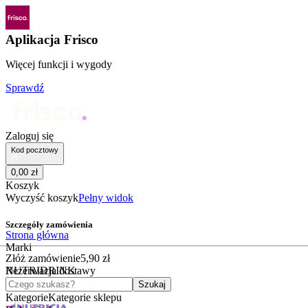
Aplikacja Frisco
Więcej funkcji i wygody
Sprawdź
Zaloguj się
Kod pocztowy
0
,
00
zł
Koszyk
Wyczyść koszyk
Pełny widok
Szczegóły zamówienia
Strona główna
Marki
Złóż zamówienie
5
,
90
zł
NUTRIDRINK
Rezerwacja dostawy
Czego szukasz?
Szukaj
Kategorie
Kategorie sklepu