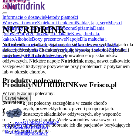
Rabatówka
Outlet
Informacje o dostawie
Metody płatności
Warzywa i owoce
Z piekarni i cukierni
Nabiał, jaja, sery
Mięso i
NUTRIDRINK
wędliny
Ryby i owoce morza
Mrożone
Spiżarnia
Dania
gotowe
Słodycze, przekąski, bakalie
Kawa, herbata,
kakao
Alkohole
Boxy prezentowe
Napoje
Dla malucha i
Nutridrink
to marka specjalizująca się w odżywczych napojach dla
rodziców
Kosmetyki i higiena osobista
Domowe porządki
Dla
dzieci i dorosłych. Charakteryzują się wysoką zawartością białka i
zwierząt
Akcesoria do domu
Artykuły biurowe i szkolne
Zdrowie i
innych ważnych dla zdrowia i rekonwalescencji składników
suplementy
BIO
Lokalni dostawcy
odżywczych. Niektóre napoje
Nutridrink
mogą nawet całkowicie
zastępować tradycyjne pożywienie przy problemach z połykaniem
lub w okresie choroby.
Produkty polecane
Produkty
NUTRIDRINK
we Frisco.pl
W tym tygodniu polecamy:
Czytaj wiecej
Promocja
Nutridrink
jest polecany szczególnie w czasie chorób
onkologicznych, przewlekłych oraz przed i po operacjach.
Dostawa
Pomagają dostarczyć składników odżywczych, aby wspomóc
organizm w czasie choroby. Wiele wariantów smakowych i
Koszt i obszar dostawy
rodzajowych pozwala na dobranie ich dla pacjentów borykających
FRISCO ORGANIC
Metody Płatności
się z różnymi chorobami.
Borówka BIO
Terminy dostawy
.