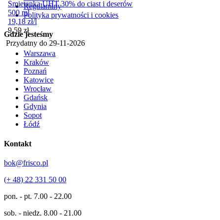
Śmietanka UHT 30% do ciast i deserów
Regulaminy
500 ml
Polityka prywatności i cookies
19,18
zł
/
l
Cena
9,59
zł
Gdzie jesteśmy
Przydatny do
29-11-2026
Warszawa
Kraków
Poznań
Katowice
Wrocław
Gdańsk
Gdynia
Sopot
Łódź
Kontakt
bok@frisco.pl
(+ 48) 22 331 50 00
pon. - pt.
7.00 - 22.00
sob. - niedz.
8.00 - 21.00