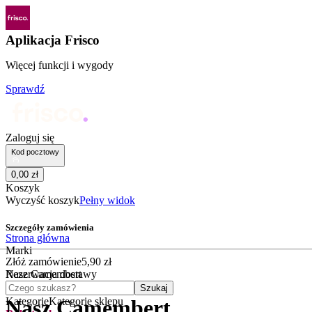
Aplikacja Frisco
Więcej funkcji i wygody
Sprawdź
Zaloguj się
Kod pocztowy
0
,
00
zł
Koszyk
Wyczyść koszyk
Pełny widok
Szczegóły zamówienia
Strona główna
Marki
Złóż zamówienie
5
,
90
zł
Nasz Camembert
Rezerwacja dostawy
Czego szukasz?
Szukaj
Kategorie
Kategorie sklepu
Nasz Camembert