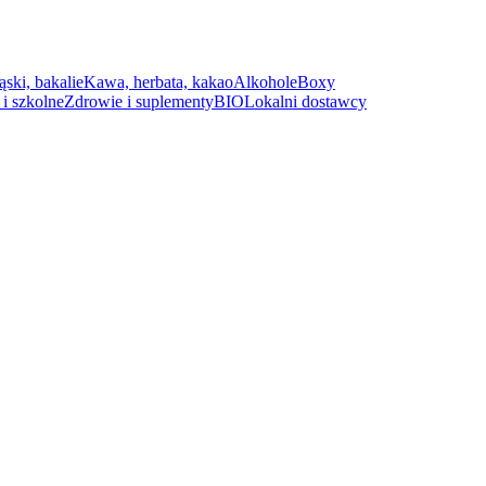
ąski, bakalie
Kawa, herbata, kakao
Alkohole
Boxy
i szkolne
Zdrowie i suplementy
BIO
Lokalni dostawcy