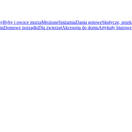
ny
Ryby i owoce morza
Mrożone
Spiżarnia
Dania gotowe
Słodycze, przek
ta
Domowe porządki
Dla zwierząt
Akcesoria do domu
Artykuły biurowe 