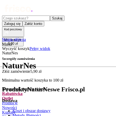
Czego szukasz?
Szukaj
Zaloguj się
Załóż konto
Kod pocztowy
Strona główna
Mój koszyk
0
,
00
zł
Marki
Wyczyść koszyk
Pełny widok
NaturNes
Szczegóły zamówienia
NaturNes
Złóż zamówienie
5
,
90
zł
.
Minimalna wartość koszyka to
100
zł
Produkty
NaturNes
we Frisco.pl
Kategorie
Kategorie sklepu
Rabatówka
Outlet
Dostawa
Promocje
Nowości
Koszt i obszar dostawy
Kupony
Metody Płatności