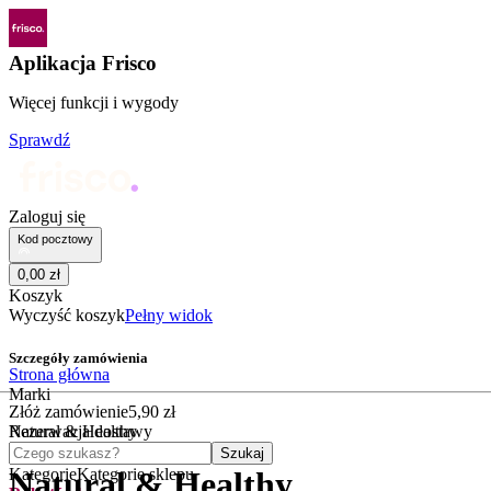
Aplikacja Frisco
Więcej funkcji i wygody
Sprawdź
Zaloguj się
Kod pocztowy
0
,
00
zł
Koszyk
Wyczyść koszyk
Pełny widok
Szczegóły zamówienia
Strona główna
Marki
Złóż zamówienie
5
,
90
zł
Natural & Healthy
Rezerwacja dostawy
Czego szukasz?
Szukaj
Kategorie
Kategorie sklepu
Natural & Healthy