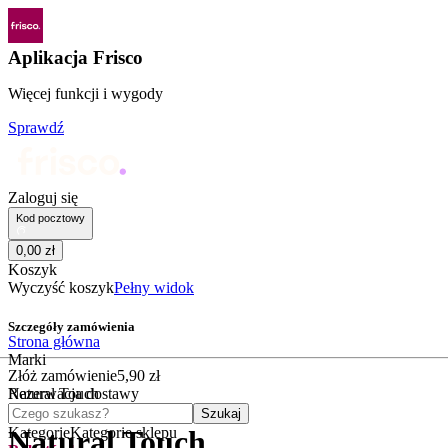
Aplikacja Frisco
Więcej funkcji i wygody
Sprawdź
Zaloguj się
Kod pocztowy
0
,
00
zł
Koszyk
Wyczyść koszyk
Pełny widok
Szczegóły zamówienia
Strona główna
Marki
Złóż zamówienie
5
,
90
zł
Natural Touch
Rezerwacja dostawy
Czego szukasz?
Szukaj
Kategorie
Kategorie sklepu
Natural Touch