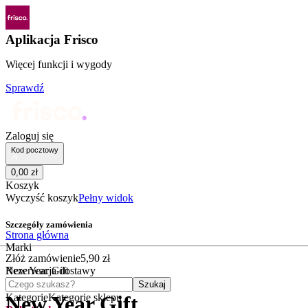
Aplikacja Frisco
Więcej funkcji i wygody
Sprawdź
Zaloguj się
Kod pocztowy
0
,
00
zł
Koszyk
Wyczyść koszyk
Pełny widok
Szczegóły zamówienia
Strona główna
Marki
Złóż zamówienie
5
,
90
zł
New Year Gift
Rezerwacja dostawy
Czego szukasz?
Szukaj
Kategorie
Kategorie sklepu
New Year Gift