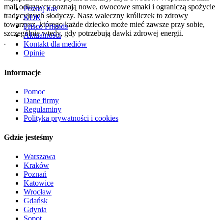
mali odkrywcy poznają nowe, owocowe smaki i ograniczą spożycie
Poznaj nas
tradycyjnych słodyczy. Nasz waleczny króliczek to zdrowy
KDR
towarzysz, którego każde dziecko może mieć zawsze przy sobie,
Frisco Friends
szczególnie wtedy, gdy potrzebują dawki zdrowej energii.
Aktualności
.
Kontakt dla mediów
Opinie
Informacje
Pomoc
Dane firmy
Regulaminy
Polityka prywatności i cookies
Gdzie jesteśmy
Warszawa
Kraków
Poznań
Katowice
Wrocław
Gdańsk
Gdynia
Sopot