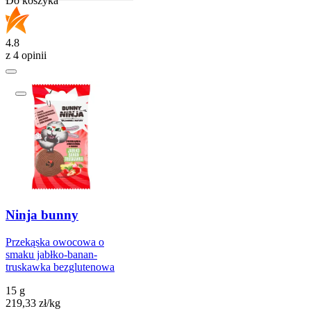
Do koszyka
4.8
z 4 opinii
Ninja bunny
Przekąska owocowa o
smaku jabłko-banan-
truskawka bezglutenowa
15 g
219,33
zł
/
kg