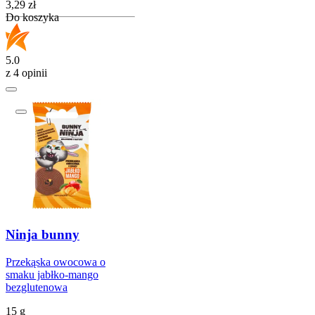
Cena
3,29
zł
Do koszyka
5.0
z 4 opinii
Ninja bunny
Przekąska owocowa o
smaku jabłko-mango
bezglutenowa
15 g