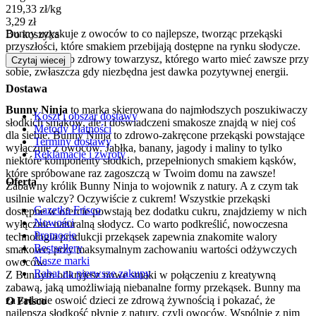
219,33
zł
/
kg
Cena
3,29
zł
Bunny uzyskuje z owoców to co najlepsze, tworząc przekąski
Do koszyka
przyszłości, które smakiem przebijają dostępne na rynku słodycze.
Bunny Ninja to zdrowy towarzysz, którego warto mieć zawsze przy
Czytaj wiecej
sobie, zwłaszcza gdy niezbędna jest dawka pozytywnej energii.
Dostawa
Bunny Ninja
to marka skierowana do najmłodszych poszukiwaczy
Koszt i obszar dostawy
słodkich smaków, ale i doświadczeni smakosze znajdą w niej coś
Metody Płatności
dla siebie. Bunny Ninja to zdrowo-zakręcone przekąski powstające
Terminy dostawy
wyłącznie z owoców. Jabłka, banany, jagody i maliny to tylko
Reklamacje i zwroty
niektóre komponenty słodkich, przepełnionych smakiem kąsków,
które spróbowane raz zagoszczą w Twoim domu na zawsze!
Oferta
Zabawny królik Bunny Ninja to wojownik z natury. A z czym tak
usilnie walczy? Oczywiście z cukrem! Wszystkie przekąski
Gazetka Frisco
dostępne w ofercie powstają bez dodatku cukru, znajdziemy w nich
Nowości
wyłącznie naturalną słodycz. Co warto podkreślić, nowoczesna
Promocje
technologia produkcji przekąsek zapewnia znakomite walory
Bestsellery
smakowe, przy maksymalnym zachowaniu wartości odżywczych
Nasze marki
owoców.
Rabat na pierwsze zakupy
Z Bunnym odkryjesz nowe smaki w połączeniu z kreatywną
zabawą, jaką umożliwiają niebanalne formy przekąsek. Bunny ma
za zadanie oswoić dzieci ze zdrową żywnością i pokazać, że
O Frisco
najlepsza słodkość płynie z natury, czyli owoców. Wspólnie z nim