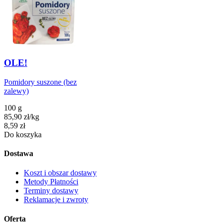
OLE!
Pomidory suszone (bez
zalewy)
100 g
85,90
zł
/
kg
Cena
8,59
zł
Do koszyka
Dostawa
Koszt i obszar dostawy
Metody Płatności
Terminy dostawy
Reklamacje i zwroty
Oferta