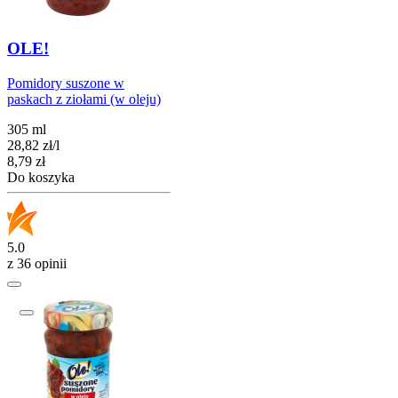
OLE!
Pomidory suszone w
paskach z ziołami (w oleju)
305 ml
28,82
zł
/
l
Cena
8,79
zł
Do koszyka
5.0
z 36 opinii