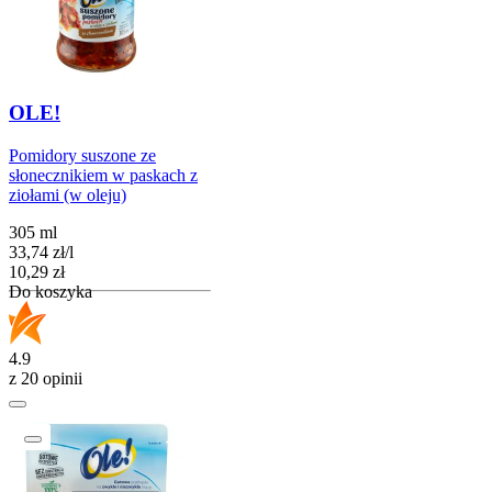
OLE!
Pomidory suszone ze
słonecznikiem w paskach z
ziołami (w oleju)
305 ml
33,74
zł
/
l
Cena
10,29
zł
Do koszyka
4.9
z 20 opinii