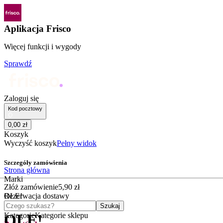
Aplikacja Frisco
Więcej funkcji i wygody
Sprawdź
Zaloguj się
Kod pocztowy
0
,
00
zł
Koszyk
Wyczyść koszyk
Pełny widok
Szczegóły zamówienia
Strona główna
Marki
Złóż zamówienie
5
,
90
zł
OLE!
Rezerwacja dostawy
Czego szukasz?
Szukaj
Kategorie
Kategorie sklepu
OLE!