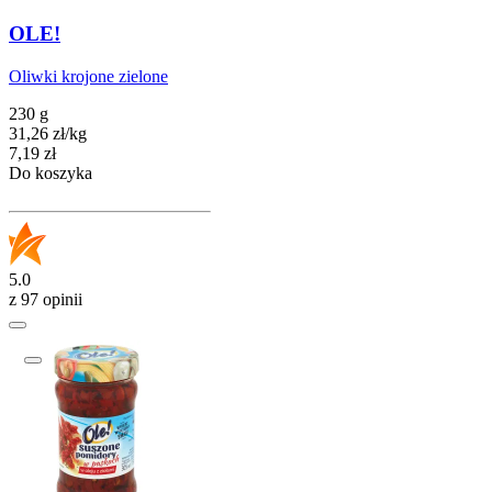
OLE!
Oliwki krojone zielone
230 g
31,26
zł
/
kg
Cena
7,19
zł
Do koszyka
5.0
z 97 opinii