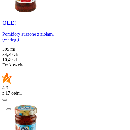
OLE!
Pomidory suszone z ziołami
(w oleju)
305 ml
34,39
zł
/
l
Cena
10,49
zł
Do koszyka
4.9
z 17 opinii