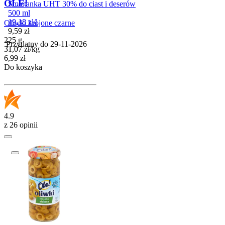
OLE!
Śmietanka UHT 30% do ciast i deserów
500 ml
19,18
zł
/
l
Oliwki krojone czarne
Cena
9,59
zł
225 g
Przydatny do
29-11-2026
31,07
zł
/
kg
Cena
6,99
zł
Do koszyka
4.9
z 26 opinii