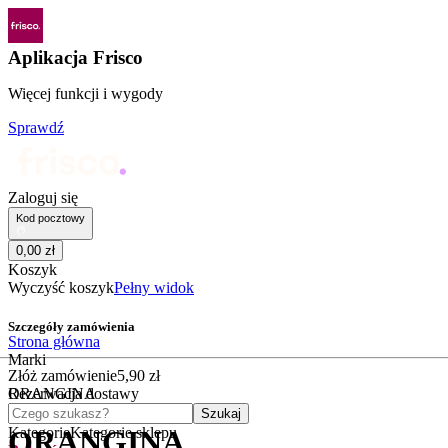
Aplikacja Frisco
Więcej funkcji i wygody
Sprawdź
Zaloguj się
Kod pocztowy
0
,
00
zł
Koszyk
Wyczyść koszyk
Pełny widok
Szczegóły zamówienia
Strona główna
Marki
Złóż zamówienie
5
,
90
zł
ORANGINA
Rezerwacja dostawy
Czego szukasz?
Szukaj
Kategorie
Kategorie sklepu
ORANGINA