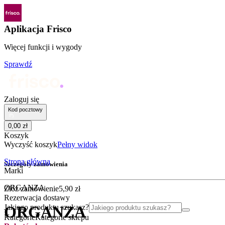
Aplikacja Frisco
Więcej funkcji i wygody
Sprawdź
Zaloguj się
Kod pocztowy
0
,
00
zł
Koszyk
Wyczyść koszyk
Pełny widok
Strona główna
Szczegóły zamówienia
Marki
ORGANZA
Złóż zamówienie
5
,
90
zł
Rezerwacja dostawy
Jakiego produktu szukasz?
ORGANZA
Kategorie
Kategorie sklepu