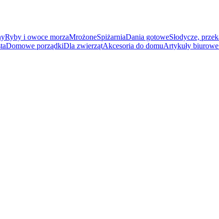
ny
Ryby i owoce morza
Mrożone
Spiżarnia
Dania gotowe
Słodycze, przek
ta
Domowe porządki
Dla zwierząt
Akcesoria do domu
Artykuły biurowe 