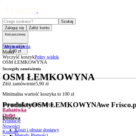
Czego szukasz?
Szukaj
Zaloguj się
Załóż konto
Kod pocztowy
Strona główna
Mój koszyk
0
,
00
zł
Marki
Wyczyść koszyk
Pełny widok
OSM ŁEMKOWYNA
Szczegóły zamówienia
OSM ŁEMKOWYNA
Złóż zamówienie
5
,
90
zł
.
Minimalna wartość koszyka to
100
zł
Produkty
OSM ŁEMKOWYNA
we Frisco.p
Kategorie
Kategorie sklepu
Rabatówka
Outlet
Dostawa
Promocje
Nowości
Koszt i obszar dostawy
Kupony
Metody Płatności