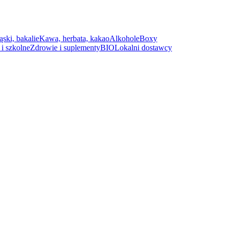
ąski, bakalie
Kawa, herbata, kakao
Alkohole
Boxy
i szkolne
Zdrowie i suplementy
BIO
Lokalni dostawcy