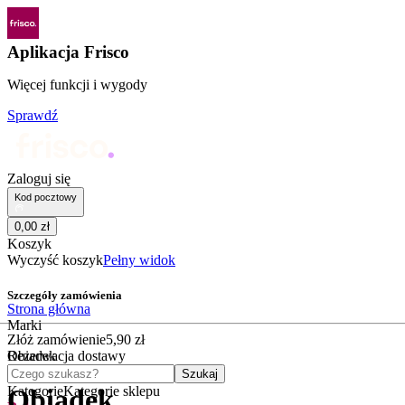
Aplikacja Frisco
Więcej funkcji i wygody
Sprawdź
Zaloguj się
Kod pocztowy
0
,
00
zł
Koszyk
Wyczyść koszyk
Pełny widok
Szczegóły zamówienia
Strona główna
Marki
Złóż zamówienie
5
,
90
zł
Obiadek
Rezerwacja dostawy
Czego szukasz?
Szukaj
Kategorie
Kategorie sklepu
Obiadek