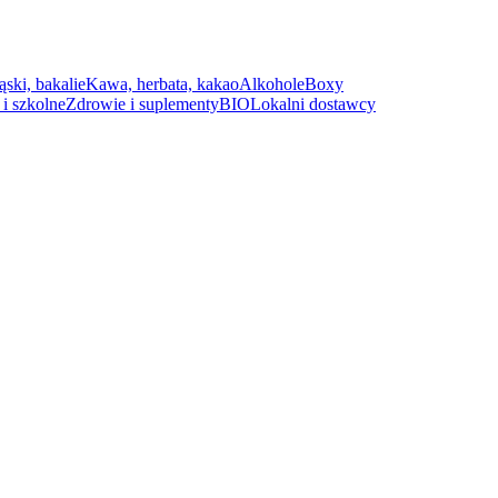
ąski, bakalie
Kawa, herbata, kakao
Alkohole
Boxy
i szkolne
Zdrowie i suplementy
BIO
Lokalni dostawcy