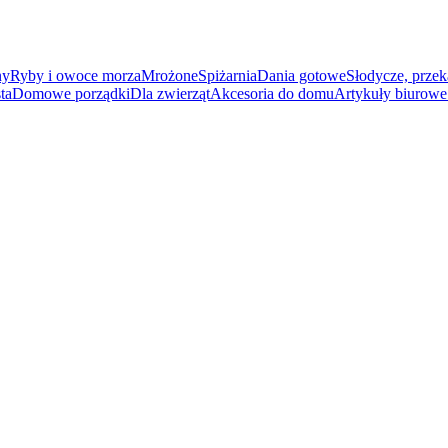
ny
Ryby i owoce morza
Mrożone
Spiżarnia
Dania gotowe
Słodycze, przek
ta
Domowe porządki
Dla zwierząt
Akcesoria do domu
Artykuły biurowe 