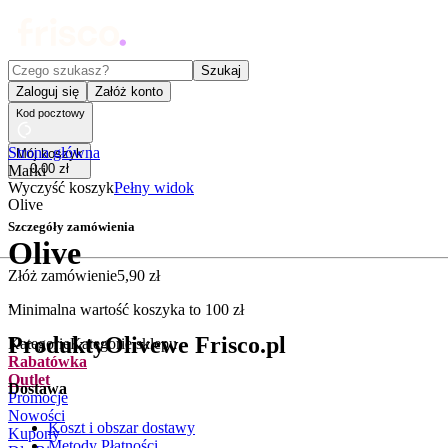
Czego szukasz?
Szukaj
Zaloguj się
Załóż konto
Kod pocztowy
Strona główna
Mój koszyk
0
,
00
zł
Marki
Wyczyść koszyk
Pełny widok
Olive
Szczegóły zamówienia
Olive
Złóż zamówienie
5
,
90
zł
.
Minimalna wartość koszyka to
100
zł
Produkty
Olive
we Frisco.pl
Kategorie
Kategorie sklepu
Rabatówka
Outlet
Dostawa
Promocje
Nowości
Koszt i obszar dostawy
Kupony
Metody Płatności