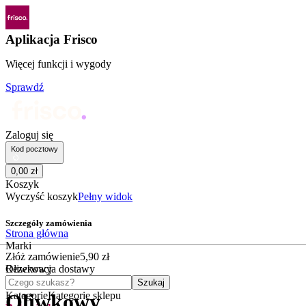
Aplikacja Frisco
Więcej funkcji i wygody
Sprawdź
Zaloguj się
Kod pocztowy
0
,
00
zł
Koszyk
Wyczyść koszyk
Pełny widok
Szczegóły zamówienia
Strona główna
Marki
Złóż zamówienie
5
,
90
zł
Oliwkowy
Rezerwacja dostawy
Czego szukasz?
Szukaj
Kategorie
Kategorie sklepu
Oliwkowy