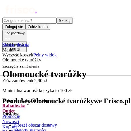
Czego szukasz?
Szukaj
Zaloguj się
Załóż konto
Kod pocztowy
Strona główna
Mój koszyk
0
,
00
zł
Marki
Wyczyść koszyk
Pełny widok
Olomoucké tvarůžky
Szczegóły zamówienia
Olomoucké tvarůžky
Złóż zamówienie
5
,
90
zł
.
Minimalna wartość koszyka to
100
zł
Produkty
Olomoucké tvarůžky
we Frisco.pl
Kategorie
Kategorie sklepu
Rabatówka
Outlet
Dostawa
Promocje
Nowości
Koszt i obszar dostawy
Kupony
Metody Płatności