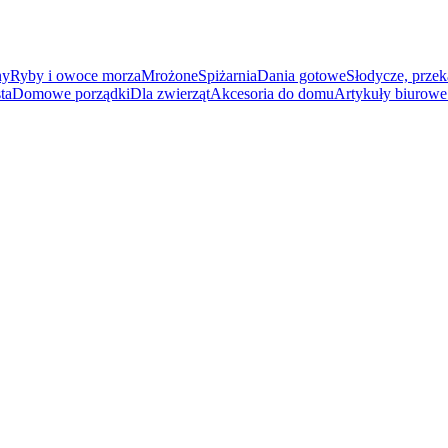
ny
Ryby i owoce morza
Mrożone
Spiżarnia
Dania gotowe
Słodycze, przek
ta
Domowe porządki
Dla zwierząt
Akcesoria do domu
Artykuły biurowe 