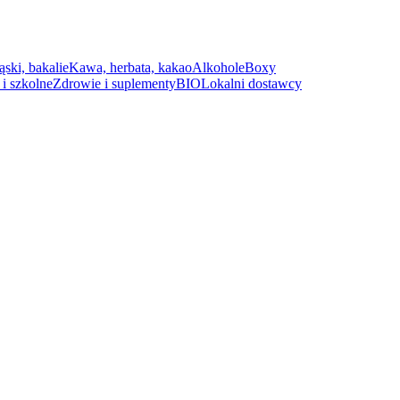
ąski, bakalie
Kawa, herbata, kakao
Alkohole
Boxy
i szkolne
Zdrowie i suplementy
BIO
Lokalni dostawcy