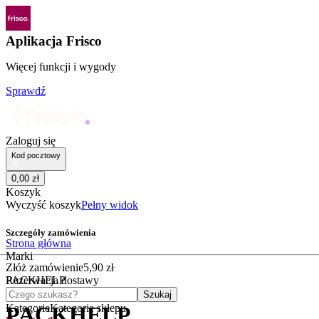
Aplikacja Frisco
Więcej funkcji i wygody
Sprawdź
Zaloguj się
Kod pocztowy
0
,
00
zł
Koszyk
Wyczyść koszyk
Pełny widok
Szczegóły zamówienia
Strona główna
Marki
Złóż zamówienie
5
,
90
zł
PACKHELP
Rezerwacja dostawy
Czego szukasz?
Szukaj
Kategorie
Kategorie sklepu
PACKHELP