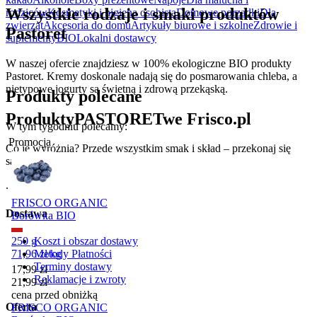
Wszystkie rodzaje i smaki produktów
rodziców
Kosmetyki i higiena osobista
Domowe porządki
Dla
zwierząt
Akcesoria do domu
Artykuły biurowe i szkolne
Zdrowie i
Pastoret
suplementy
BIO
Lokalni dostawcy
W naszej ofercie znajdziesz w 100% ekologiczne BIO produkty
Pastoret. Kremy doskonale nadają się do posmarowania chleba, a
nietypowe jogurty są świetną i zdrową przekąską.
Produkty polecane
Produkty
PASTORET
we Frisco.pl
W tym tygodniu polecamy:
Promocja
Co je wyróżnia? Przede wszystkim smak i skład – przekonaj się
sam!
.
FRISCO ORGANIC
Dostawa
Borówka BIO
Koszt i obszar dostawy
250 g
Metody Płatności
71,96
zł
/
kg
Terminy dostawy
Cena promocyjna
17,99
zł
Reklamacje i zwroty
21,99
zł
cena przed obniżką
Oferta
FRISCO ORGANIC