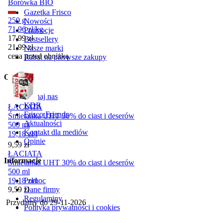
Borówka BIO
Gazetka Frisco
250 g
Nowości
71,96
zł
/
kg
Promocje
Cena promocyjna
17,99
zł
Bestsellery
21,99
zł
Nasze marki
cena przed obniżką
Rabat na pierwsze zakupy
O Frisco
Poznaj nas
KDR
ŁACIATA
Frisco Friends
Śmietanka UHT 30% do ciast i deserów
Aktualności
500 ml
Kontakt dla mediów
19,18
zł
/
l
Opinie
Cena
9,59
zł
ŁACIATA
Informacje
Śmietanka UHT 30% do ciast i deserów
500 ml
Pomoc
19,18
zł
/
l
Cena
Dane firmy
9,59
zł
Regulaminy
Przydatny do
29-11-2026
Polityka prywatności i cookies