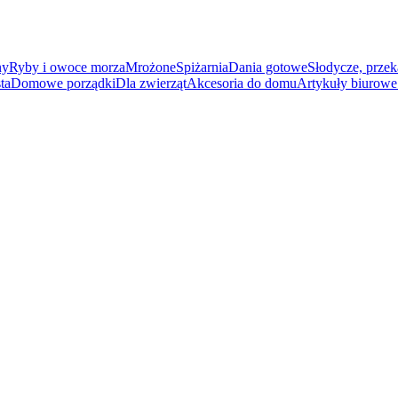
ny
Ryby i owoce morza
Mrożone
Spiżarnia
Dania gotowe
Słodycze, przek
ta
Domowe porządki
Dla zwierząt
Akcesoria do domu
Artykuły biurowe 