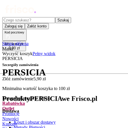
Czego szukasz?
Szukaj
Zaloguj się
Załóż konto
Kod pocztowy
Strona główna
Mój koszyk
0
,
00
zł
Marki
Wyczyść koszyk
Pełny widok
PERSICIA
Szczegóły zamówienia
PERSICIA
Złóż zamówienie
5
,
90
zł
.
Minimalna wartość koszyka to
100
zł
Produkty
PERSICIA
we Frisco.pl
Kategorie
Kategorie sklepu
Rabatówka
Outlet
Dostawa
Promocje
Nowości
Koszt i obszar dostawy
Kupony
Metody Płatności