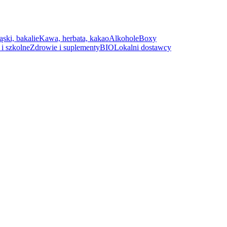
ąski, bakalie
Kawa, herbata, kakao
Alkohole
Boxy
i szkolne
Zdrowie i suplementy
BIO
Lokalni dostawcy