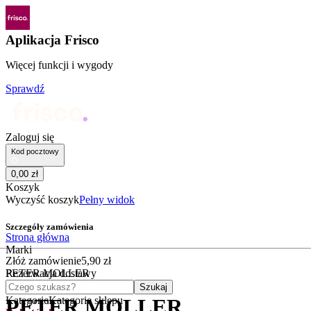
Aplikacja Frisco
Więcej funkcji i wygody
Sprawdź
Zaloguj się
Kod pocztowy
0
,
00
zł
Koszyk
Wyczyść koszyk
Pełny widok
Szczegóły zamówienia
Strona główna
Marki
Złóż zamówienie
5
,
90
zł
PETER MOLLER
Rezerwacja dostawy
Czego szukasz?
Szukaj
Kategorie
Kategorie sklepu
PETER MOLLER