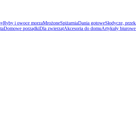
ny
Ryby i owoce morza
Mrożone
Spiżarnia
Dania gotowe
Słodycze, przek
ta
Domowe porządki
Dla zwierząt
Akcesoria do domu
Artykuły biurowe 