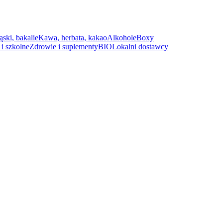
ąski, bakalie
Kawa, herbata, kakao
Alkohole
Boxy
i szkolne
Zdrowie i suplementy
BIO
Lokalni dostawcy