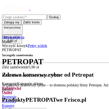
Czego szukasz?
Szukaj
Zaloguj się
Załóż konto
Kod pocztowy
Strona główna
Mój koszyk
0
,
00
zł
Marki
Wyczyść koszyk
Pełny widok
PETROPAT
Szczegóły zamówienia
PETROPAT
Złóż zamówienie
5
,
90
zł
Zdrowe konserwy rybne od Petropat
Minimalna wartość koszyka to
100
zł
Kategorie
Kategorie sklepu
Wyjątkowe przetwory rybne – to domena polskiej firmy Petropat. Już 
Rabatówka
jakości.
Outlet
Promocje
Produkty
PETROPAT
we Frisco.pl
Nowości
Kupony