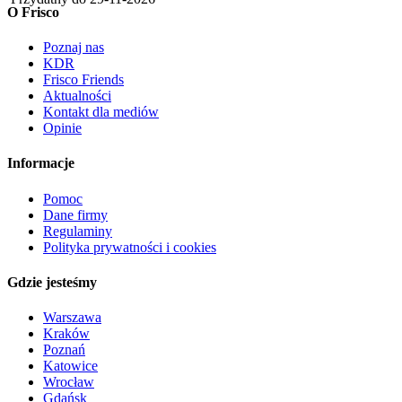
O Frisco
Poznaj nas
KDR
Frisco Friends
Aktualności
Kontakt dla mediów
Opinie
Informacje
Pomoc
Dane firmy
Regulaminy
Polityka prywatności i cookies
Gdzie jesteśmy
Warszawa
Kraków
Poznań
Katowice
Wrocław
Gdańsk