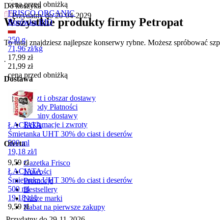
cena przed obniżką
Do koszyka
FRISCO ORGANIC
Przydatny do
20-04-2029
Wszystkie produkty firmy Petropat
Borówka BIO
250 g
To tutaj znajdziesz najlepsze konserwy rybne. Możesz spróbować szpr
71,96
zł
/
kg
Cena promocyjna
17,99
zł
.
21,99
zł
cena przed obniżką
Dostawa
Koszt i obszar dostawy
Metody Płatności
Terminy dostawy
Reklamacje i zwroty
ŁACIATA
Śmietanka UHT 30% do ciast i deserów
500 ml
Oferta
19,18
zł
/
l
Cena
9,59
zł
Gazetka Frisco
ŁACIATA
Nowości
Śmietanka UHT 30% do ciast i deserów
Promocje
500 ml
Bestsellery
19,18
zł
/
l
Nasze marki
Cena
9,59
zł
Rabat na pierwsze zakupy
Przydatny do
29-11-2026