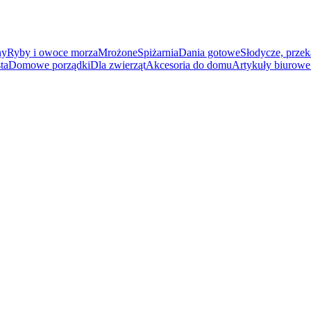
ny
Ryby i owoce morza
Mrożone
Spiżarnia
Dania gotowe
Słodycze, przek
ta
Domowe porządki
Dla zwierząt
Akcesoria do domu
Artykuły biurowe 