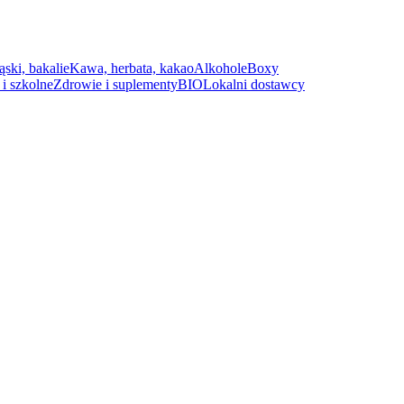
ąski, bakalie
Kawa, herbata, kakao
Alkohole
Boxy
i szkolne
Zdrowie i suplementy
BIO
Lokalni dostawcy