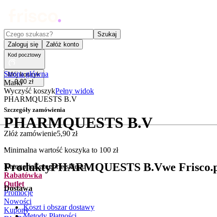
Czego szukasz?
Szukaj
Zaloguj się
Załóż konto
Kod pocztowy
Strona główna
Mój koszyk
0
,
00
zł
Marki
Wyczyść koszyk
Pełny widok
PHARMQUESTS B.V
Szczegóły zamówienia
PHARMQUESTS B.V
Złóż zamówienie
5
,
90
zł
.
Minimalna wartość koszyka to
100
zł
Produkty
PHARMQUESTS B.V
we Frisco.
Kategorie
Kategorie sklepu
Rabatówka
Outlet
Dostawa
Promocje
Nowości
Koszt i obszar dostawy
Kupony
Metody Płatności