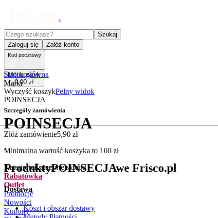
Czego szukasz?
Szukaj
Zaloguj się
Załóż konto
Kod pocztowy
Strona główna
Mój koszyk
0
,
00
zł
Marki
Wyczyść koszyk
Pełny widok
POINSECJA
Szczegóły zamówienia
POINSECJA
Złóż zamówienie
5
,
90
zł
.
Minimalna wartość koszyka to
100
zł
Produkty
POINSECJA
we Frisco.pl
Kategorie
Kategorie sklepu
Rabatówka
Outlet
Dostawa
Promocje
Nowości
Koszt i obszar dostawy
Kupony
Metody Płatności