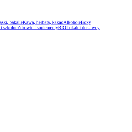
ąski, bakalie
Kawa, herbata, kakao
Alkohole
Boxy
i szkolne
Zdrowie i suplementy
BIO
Lokalni dostawcy