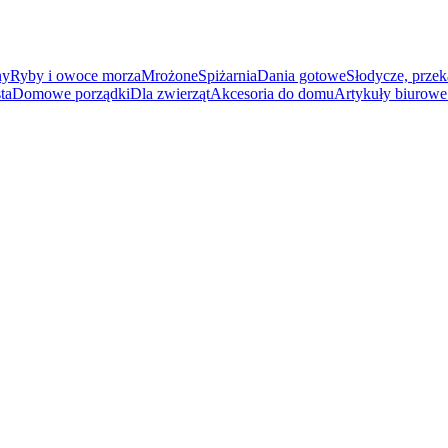
ny
Ryby i owoce morza
Mrożone
Spiżarnia
Dania gotowe
Słodycze, przek
ta
Domowe porządki
Dla zwierząt
Akcesoria do domu
Artykuły biurowe 